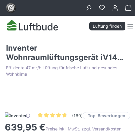
alt springen
Wa
Lüftung finden
Inventer
Wohnraumlüftungsgerät iV14
Zero dezentral WRG
Effiziente 47 m³/h Lüftung für frische Luft und gesundes
Wohnklima
Bildergalerie überspringen
Tiefpreis Garantie
Top-Bewertungen
(160)
Durchschnittliche Bewertung von 4.8 von 5 Stern
639,95 €
Preise inkl. MwSt. zzgl. Versandkosten