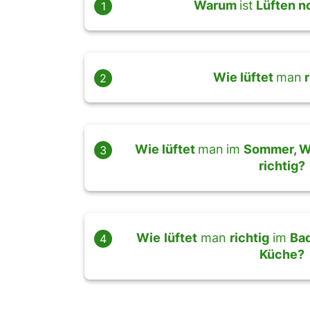
Warum
ist
Lüften n
1
Wie lüftet
man
r
2
Wie lüftet
man
im
Sommer, W
3
richtig?
Wie
lüftet
man
richtig
im
Ba
4
Küche?