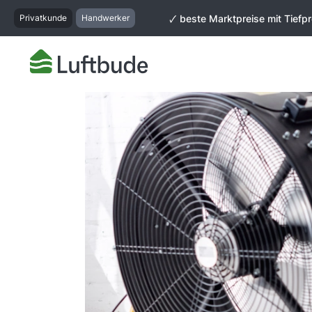
springen
Zur Hauptnavigation springen
Privatkunde
Handwerker
🗸 beste Marktpreise mit Tiefpr