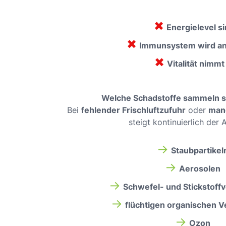
✖
Energielevel si
✖
Immunsystem wird an
✖
Vitalität nimmt
Welche Schadstoffe sammeln si
Bei
fehlender Frischluftzufuhr
oder
man
steigt kontinuierlich der A
→
Staubpartikel
→
Aerosolen
→
Schwefel- und Stickstoff
→
flüchtigen organischen 
→
Ozon