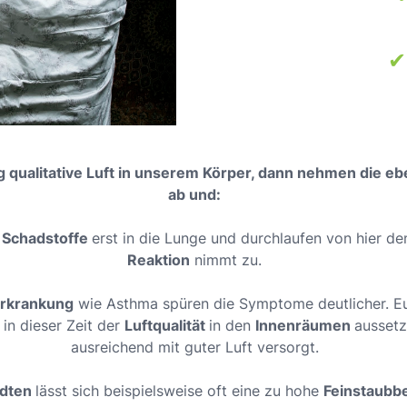
✔
g qualitative Luft in unserem Körper, dann nehmen die e
ab und:
h
Schadstoffe
erst in die Lunge und durchlaufen von hier de
Reaktion
nimmt zu.
erkrankung
wie Asthma spüren die Symptome deutlicher. E
in dieser Zeit der
Luftqualität
in den
Innenräumen
aussetzt
ausreichend mit guter Luft versorgt.
ädten
lässt sich beispielsweise oft eine zu hohe
Feinstaubb