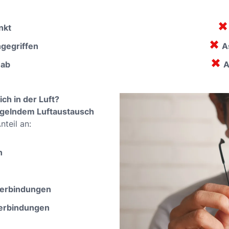
✖
nkt
✖
gegriffen
A
✖
 ab
A
ch in der Luft?
gelndem Luftaustausch
nteil an:
n
verbindungen
Verbindungen