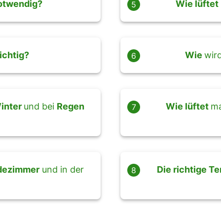
otwendig?
Wie lüftet
5
ichtig?
Wie
wir
6
inter
und bei
Regen
Wie lüftet
ma
7
dezimmer
und in der
Die richtige T
8