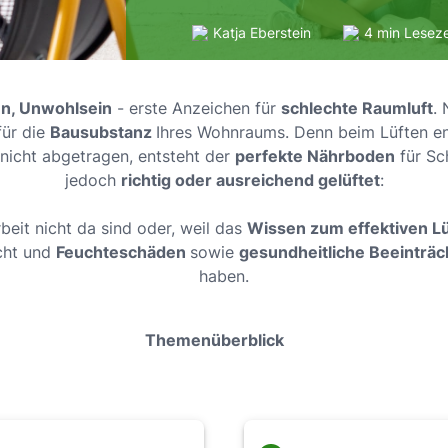
Katja Eberstein
4 min Leseze
n, Unwohlsein
- erste Anzeichen für
schlechte Raumluft
. 
für die
Bausubstanz
Ihres Wohnraums. Denn beim Lüften e
nicht abgetragen, entsteht der
perfekte Nährboden
für Sc
jedoch
richtig oder ausreichend gelüftet
:
eit nicht da sind oder, weil das
Wissen zum effektiven L
cht und
Feuchteschäden
sowie
gesundheitliche Beeinträ
haben.
Themenüberblick