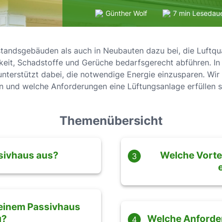
Günther Wolf
7 min Lesedau
tandsgebäuden als auch in Neubauten dazu bei, die Luftqua
keit, Schadstoffe und Gerüche bedarfsgerecht abführen. In
erstützt dabei, die notwendige Energie einzusparen. Wir er
en und welche Anforderungen eine Lüftungsanlage erfüllen so
Themenübersicht
sivhaus aus?
Welche Vortei
3
 einem Passivhaus
g?
Welche Anforder
4