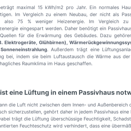
beträgt maximal 15 kWh/m2 pro Jahr. Ein normales Hau
gen. Im Vergleich zu einem Neubau, der nicht als Pass
aus also 75 % weniger Heizenergie. Im Vergleich zu
energie eingespart werden. Daher benötigt ein Passivha
e Quellen für die Erwärmung des Gebäudes. Dazu gehöre
 B. Elektrogeräte, Glühbirnen), Wärmerückgewinnungssy
Sonneneinstrahlung
. Außerdem trägt eine Lüftungsanl
g bei, indem sie beim Luftaustausch die Wärme aus der
behagliches Raumklima im Haus geschaffen.
st eine Lüftung in einem Passivhaus no
kann die Luft nicht zwischen dem Innen- und Außenbereich 
sch sicherzustellen, gehört daher in jedem Passivhaus ein
. Dabei trägt die Lüftung überschüssige Feuchtigkeit, Schad
rantierten Feuchteschutz wird verhindert, dass eine übermä