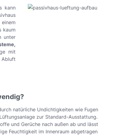
s kann
ivhaus
 einem
us kaum
n unter
steme,
age mit
 Abluft
twendig?
durch natürliche Undichtigkeiten wie Fugen
e Lüftungsanlage zur Standard-Ausstattung.
stoffe und Gerüche nach außen ab und lässt
ßige Feuchtigkeit im Innenraum abgetragen