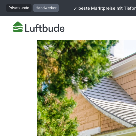
springen
Zur Hauptnavigation springen
Privatkunde
Handwerker
🗸 beste Marktpreise mit Tiefpr