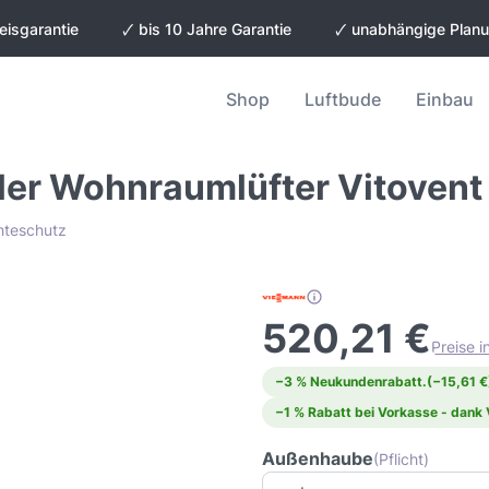
eisgarantie
🗸 bis 10 Jahre Garantie
🗸 unabhängige Plan
Shop
Luftbude
Einbau
ler Wohnraumlüfter Vitoven
chteschutz
520,21 €
Preise 
−3 % Neukundenrabatt.
(−15,61 €
−1 % Rabatt bei Vorkasse - dank
Außenhaube
(Pflicht)