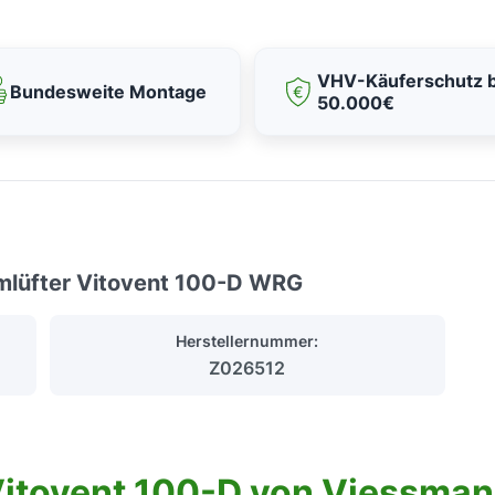
VHV-Käuferschutz b
Bundesweite Montage
50.000€
mlüfter Vitovent 100-D WRG
Herstellernummer:
Z026512
itovent 100-D von Viessma