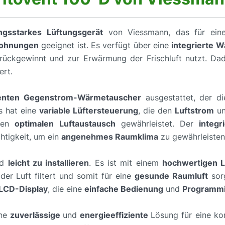
ungsstarkes Lüftungsgerät
von Viessmann, das für ei
Wohnungen
geeignet ist. Es verfügt über eine
integrierte
ückgewinnt und zur Erwärmung der Frischluft nutzt. Dad
ert.
ienten Gegenstrom-Wärmetauscher
ausgestattet, der d
Es hat eine
variable Lüftersteuerung
, die den
Luftstrom
un
inen
optimalen Luftaustausch
gewährleistet. Der
integr
htigkeit, um ein
angenehmes Raumklima
zu gewährleisten
nd
leicht zu installieren
. Es ist mit einem
hochwertigen Lu
der Luft filtert und somit für eine
gesunde Raumluft
sorg
LCD-Display
, die eine
einfache Bedienung
und
Programm
ne
zuverlässige
und
energieeffiziente
Lösung für eine ko