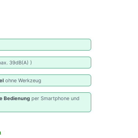
ax. 39dB(A) )
el
ohne Werkzeug
he Bedienung
per Smartphone und
n