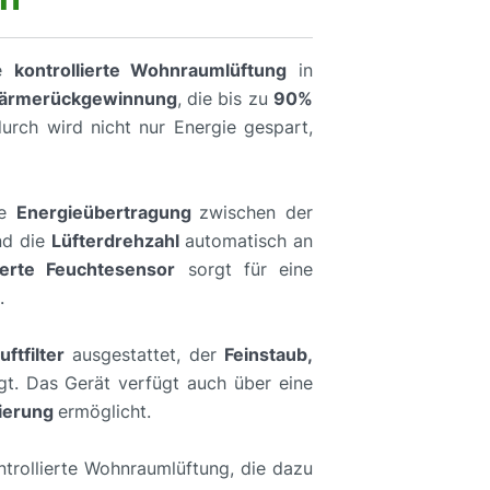
ne
kontrollierte Wohnraumlüftung
in
 Wärmerückgewinnung
, die bis zu
90%
urch wird nicht nur Energie gespart,
ie
Energieübertragung
zwischen der
d die
Lüfterdrehzahl
automatisch an
ierte Feuchtesensor
sorgt für eine
.
ftfilter
ausgestattet, der
Feinstaub,
t. Das Gerät verfügt auch über eine
ierung
ermöglicht.
ntrollierte Wohnraumlüftung, die dazu