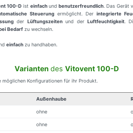
ent 100-D
ist
einfach
und
benutzerfreundlich
. Das Gerät 
utomatische Steuerung
ermöglicht. Der
integrierte Fe
assung
der
Lüftungszeiten
und der
Luftfeuchtigkeit
. 
 bei Bedarf
zu wechseln.
nd
einfach
zu handhaben.
Varianten
des
Vitovent 100-D
e möglichen Konfigurationen für ihr Produkt.
Außenhaube
ohne
ohne