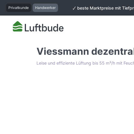
springen
Zur Hauptnavigation springen
Privatkunde
Handwerker
🗸 beste Marktpreise mit Tiefpr
Viessmann dezentra
Leise und effiziente Lüftung bis 55 m³/h mit Feu
Bildergalerie überspringen
Tiefpreis Garantie