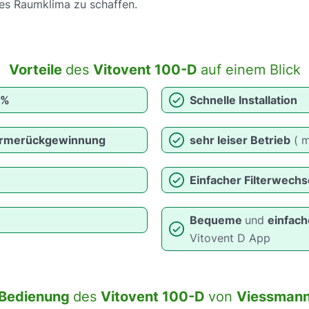
es Raumklima zu schaffen.
Vorteile
des
Vitovent 100-D
auf einem Blick
2%
Schnelle Installation
rmerückgewinnung
sehr leiser Betrieb
( m
Einfacher Filterwechs
Bequeme
und
einfac
Vitovent D App
Bedienung
des
Vitovent 100-D
von
Viessman