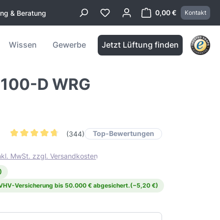
0,00 €
ung & Beratung
Kontakt
Warenkorb enthä
Wissen
Gewerbe
Jetzt Lüftung finden
t 100-D WRG
Top-Bewertungen
(344)
Durchschnittliche Bewertung von 4.6 von 5 Sternen
inkl. MwSt. zzgl. Versandkosten
)
 VHV-Versicherung bis 50.000 € abgesichert.
(−5,20 €)