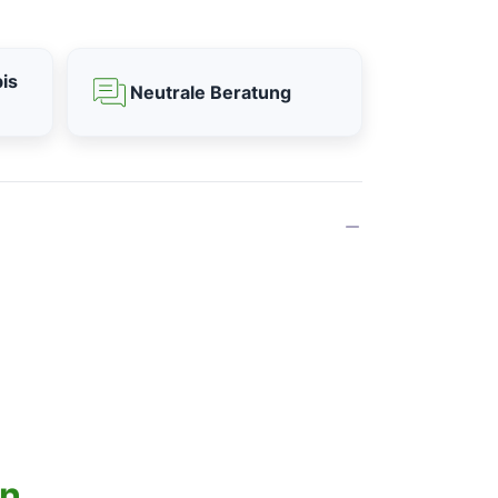
is
Neutrale Beratung
nn