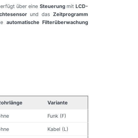
verfügt über eine
Steuerung
mit
LCD-
uchtesensor
und das
Zeitprogramm
Die
automatische Filterüberwachung
Rohrlänge
Variante
ohne
Funk (F)
ohne
Kabel (L)