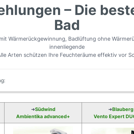
hlungen – Die besten
Bad
 mit Wärmerückgewinnung, Badlüftung ohne Wärmerü
innenliegende
le Arten schützen Ihre Feuchteräume effektiv vor 
ng:
Südwind
Blauberg
➜
➜
Ambientika advanced+
Vento Expert D