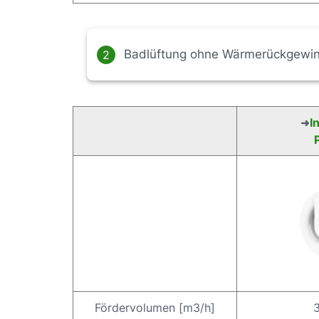
Badlüftung ohne Wärmerückgewi
2
I
➜
Fördervolumen [m3/h]