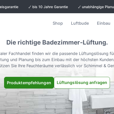
eisgarantie
🗸 bis 10 Jahre Garantie
🗸 unabhängige Plan
Shop
Luftbude
Einbau
Die richtige
Badezimmer-Lüftung.
raler Fachhandel finden wir die passende Lüftungslösung für
tung und Planung bis zum Einbau mit der höchsten Kunden
ützen Sie Ihre Feuchteräume verlässlich vor Schimmel & Ge
Lüftungslösung anfragen
Produktempfehlungen