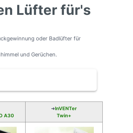
 Lüfter für's
ckgewinnung oder Badlüfter für
Schimmel und Gerüchen.
InVENTer
➜
UO A30
Twin+