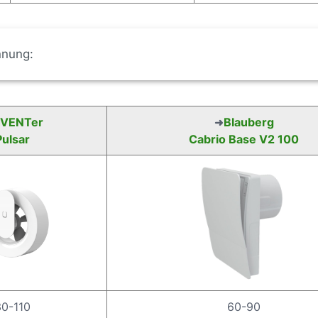
nnung:
nVENTer
Blauberg
➜
Pulsar
Cabrio Base V2 100
30-110
60-90