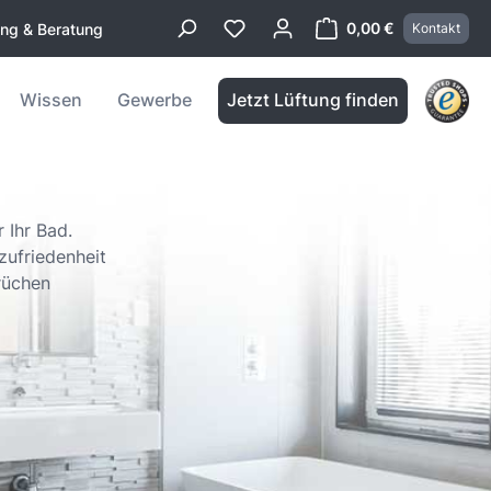
0,00 €
ung & Beratung
Kontakt
Warenkorb enthä
Wissen
Gewerbe
Jetzt Lüftung finden
 Ihr Bad.
zufriedenheit
rüchen