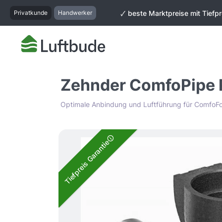
springen
Zur Hauptnavigation springen
Privatkunde
Handwerker
🗸 beste Marktpreise mit Tiefpr
Zehnder ComfoPipe 
Optimale Anbindung und Luftführung für ComfoF
Bildergalerie überspringen
Tiefpreis Garantie