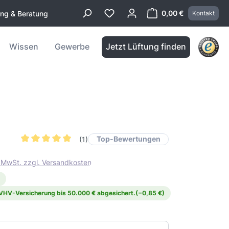
0,00 €
ung & Beratung
Kontakt
Warenkorb enthä
Wissen
Gewerbe
Jetzt Lüftung finden
Top-Bewertungen
(1)
Durchschnittliche Bewertung von 5 von 5 Sternen
. MwSt. zzgl. Versandkosten
 VHV-Versicherung bis 50.000 € abgesichert.
(−0,85 €)