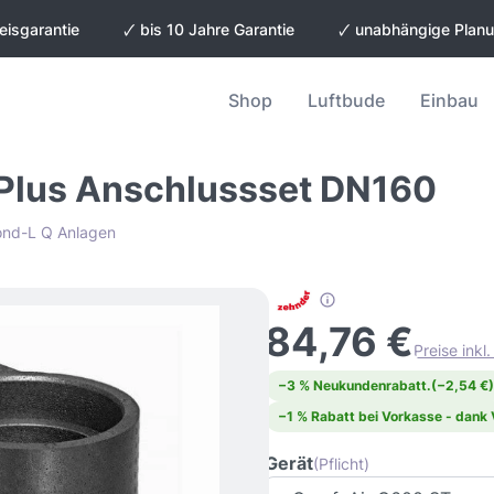
eisgarantie
🗸 bis 10 Jahre Garantie
🗸 unabhängige Plan
Shop
Luftbude
Einbau
Plus Anschlussset DN160
ond-L Q Anlagen
84,76 €
Preise inkl
−3 % Neukundenrabatt.
(−2,54 €)
−1 % Rabatt bei Vorkasse - dank
Gerät
(Pflicht)