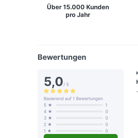
Über 15.000 Kunden
pro Jahr
Bewertungen
5,0
/ 5
Durchschnittliche Bewertung von 5 von 
Basierend auf 1 Bewertungen
5 ★
1
4 ★
0
3 ★
0
2 ★
0
1 ★
0