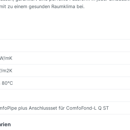
omit zu einem gesunden Raumklima bei.
 W/mK
W/m2K
s 80°C
foPipe plus Anschlussset für ComfoFond-L Q ST
rien