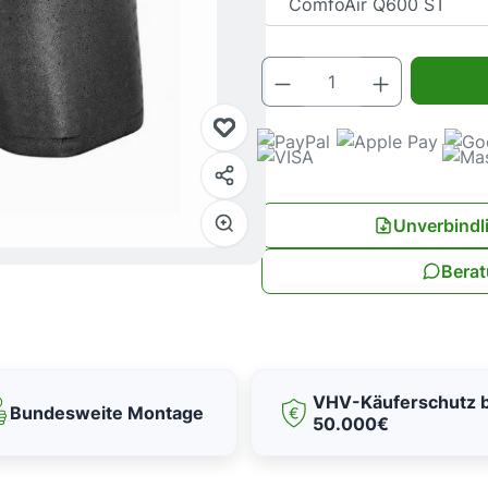
Produkt Anz
Unverbindl
Berat
VHV-Käuferschutz b
Bundesweite Montage
50.000€