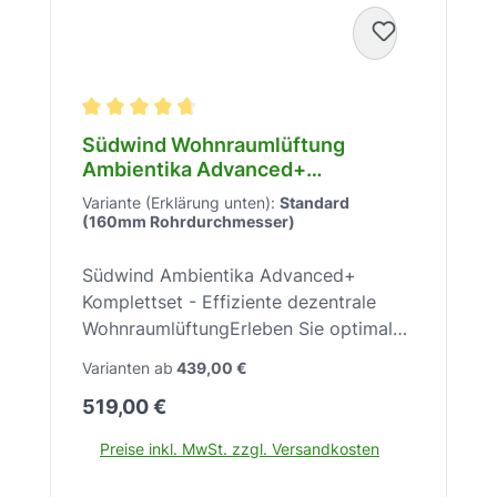
Durchschnittliche Bewertung von 4.7 von 5 Stern
Südwind Wohnraumlüftung
Ambientika Advanced+
Komplettset – 60 m³/h – 93% WRG
Variante (Erklärung unten):
Standard
– DN 100 – 230 V – 20-30 dB(A) –
(160mm Rohrdurchmesser)
Wandmontage – Smart Home –
SW10037
Südwind Ambientika Advanced+
Komplettset - Effiziente dezentrale
WohnraumlüftungErleben Sie optimale
Raumluftqualität mit dem Südwind
Varianten ab
439,00 €
Ambientika Advanced+ Komplettset –
Regulärer Preis:
519,00 €
für ein gesünderes und komfortableres
Zuhause.Das Südwind Ambientika
Preise inkl. MwSt. zzgl. Versandkosten
Advanced+ Komplettset ist eine
hochmoderne dezentrale