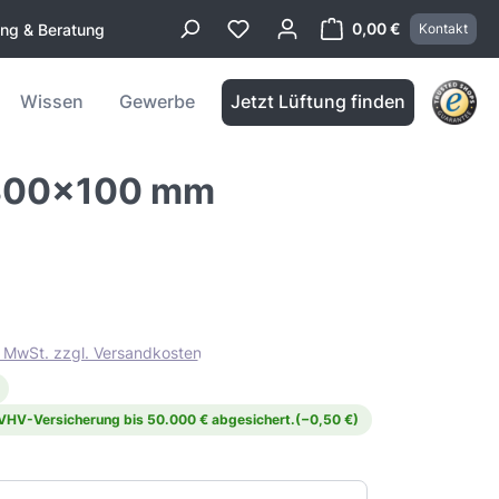
0,00 €
ung & Beratung
Kontakt
Warenkorb enthä
Wissen
Gewerbe
Jetzt Lüftung finden
f 300x100 mm
l. MwSt. zzgl. Versandkosten
 VHV-Versicherung bis 50.000 € abgesichert.
(−0,50 €)