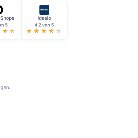
 Shops
Idealo
on 5
4.2 von 5
gen.