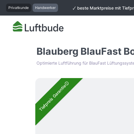
springen
Zur Hauptnavigation springen
Privatkunde
Handwerker
🗸 beste Marktpreise mit Tiefpr
Blauberg BlauFast 
Optimierte Luftführung für BlauFast Lüftungssy
Bildergalerie überspringen
Tiefpreis Garantie