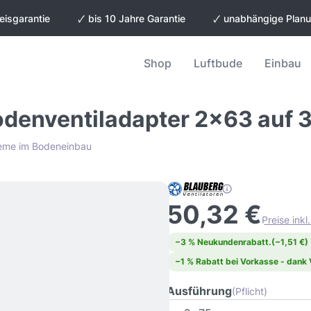
eisgarantie
🗸 bis 10 Jahre Garantie
🗸 unabhängige Plan
Shop
Luftbude
Einbau
Bodenventiladapter 2x63 au
steme im Bodeneinbau
50,32 €
Preise ink
−3 % Neukundenrabatt.
(−1,51 €)
−1 % Rabatt bei Vorkasse - dank
Ausführung
(Pflicht)