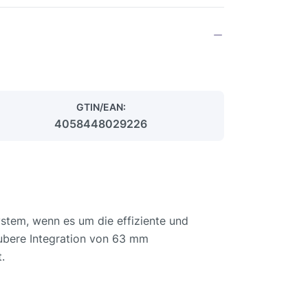
GTIN/EAN:
4058448029226
ystem, wenn es um die effiziente und
aubere Integration von 63 mm
.