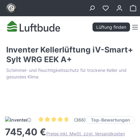
alt springen
Wa
Lüftung finden
Inventer Kellerlüftung iV-Smart+
Sylt WRG EEK A+
Schimmel- und Feuchtigkeitsschutz für trockene Keller und
gesundes Klima
Bildergalerie überspringen
Tiefpreis Garantie
Top-Bewertungen
(366)
Durchschnittliche Bewertung von 4.6 von 5 Stern
745,40 €
Preise inkl. MwSt. zzgl. Versandkosten