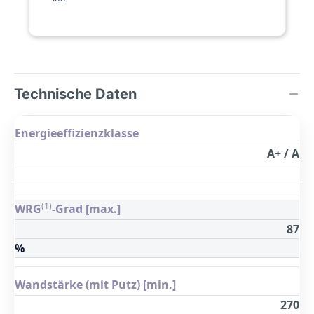
Technische Daten
Energieeffizienzklasse
A+ / A
(1)
WRG
-Grad [max.]
87
%
Wandstärke (mit Putz) [min.]
270