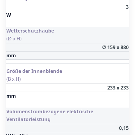
3
W
Wetterschutzhaube
(Ø x H)
Ø 159 x 880
mm
Größe der Innenblende
(B x H)
233 x 233
mm
Volumenstrombezogene elektrische
Ventilatorleistung
0,15