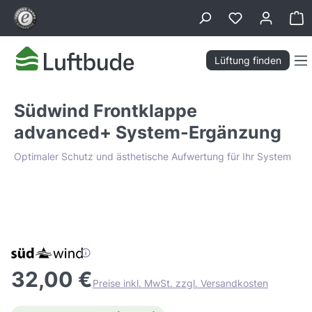
alt springen
Wa
Lüftung finden
Südwind Frontklappe
advanced+ System-Ergänzung
Optimaler Schutz und ästhetische Aufwertung für Ihr System
Bildergalerie überspringen
Tiefpreis Garantie
32,00 €
Preise inkl. MwSt. zzgl. Versandkosten