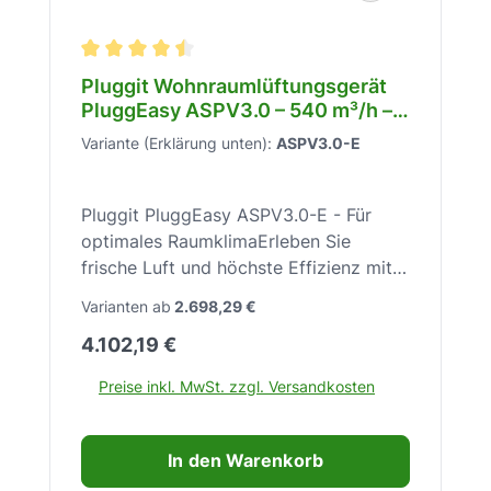
Durchschnittliche Bewertung von 4.5 von 5 Stern
Pluggit Wohnraumlüftungsgerät
PluggEasy ASPV3.0 – 540 m³/h –
Enthalpietauscher WRG – A+ – 53
Variante (Erklärung unten):
ASPV3.0-E
dB(A) – Wandmontage – DN180 –
Sensoren – ASPV3.0-E
Pluggit PluggEasy ASPV3.0-E - Für
optimales RaumklimaErleben Sie
frische Luft und höchste Effizienz mit
dem Pluggit PluggEasy ASPV3.0-E für
Varianten ab
2.698,29 €
ein gesundes und komfortables
Regulärer Preis:
4.102,19 €
Zuhause.Das Pluggit PluggEasy
ASPV3.0-E ist ein fortschrittliches
Preise inkl. MwSt. zzgl. Versandkosten
Wohnraumlüftungsgerät, konzipiert für
die effiziente Wandmontage.
Ausgestattet mit einem Kreuz-
In den Warenkorb
Gegenstrom-Enthalpietauscher,