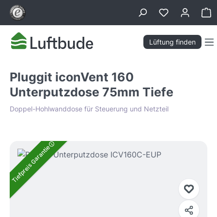
alt springen
Wa
Lüftung finden
Pluggit iconVent 160
Unterputzdose 75mm Tiefe
Doppel-Hohlwanddose für Steuerung und Netzteil
Bildergalerie überspringen
Tiefpreis Garantie