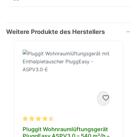
Weitere Produkte des Herstellers
Produktgalerie überspringen
Durchschnittliche Bewertung von 4.5 von 5 Stern
Pluggit Wohnraumlüftungsgerät
PluggEasy ASPV3.0 – 540 m³/h –