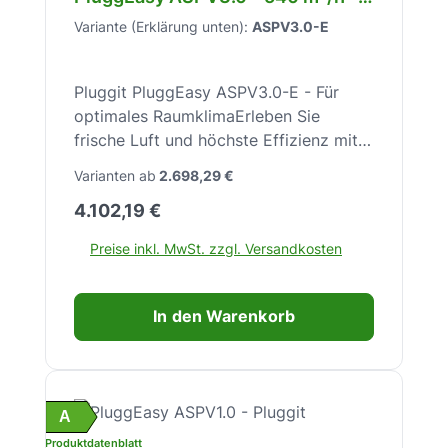
Enthalpietauscher WRG – A+ – 53
Variante (Erklärung unten):
ASPV3.0-E
dB(A) – Wandmontage – DN180 –
Sensoren – ASPV3.0-E
Pluggit PluggEasy ASPV3.0-E - Für
optimales RaumklimaErleben Sie
frische Luft und höchste Effizienz mit
dem Pluggit PluggEasy ASPV3.0-E für
Varianten ab
2.698,29 €
ein gesundes und komfortables
Regulärer Preis:
4.102,19 €
Zuhause.Das Pluggit PluggEasy
ASPV3.0-E ist ein fortschrittliches
Preise inkl. MwSt. zzgl. Versandkosten
Wohnraumlüftungsgerät, konzipiert für
die effiziente Wandmontage.
Ausgestattet mit einem Kreuz-
In den Warenkorb
Gegenstrom-Enthalpietauscher,
ermöglicht es nicht nur eine konstante
Frischluftzufuhr, sondern auch eine
signifikante Wärme- und
A
Feuchterückgewinnung. Dies sorgt für
Produktdatenblatt