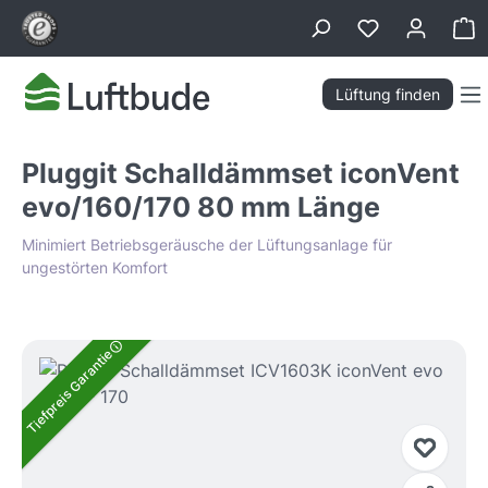
alt springen
Wa
Lüftung finden
Pluggit Schalldämmset iconVent
evo/160/170 80 mm Länge
Minimiert Betriebsgeräusche der Lüftungsanlage für
ungestörten Komfort
Bildergalerie überspringen
Tiefpreis Garantie