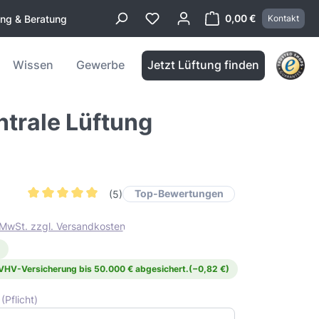
0,00 €
ung & Beratung
Kontakt
Warenkorb enthä
Wissen
Gewerbe
Jetzt Lüftung finden
trale Lüftung
Top-Bewertungen
(5)
Durchschnittliche Bewertung von 4.8 von 5 Sternen
. MwSt. zzgl. Versandkosten
 VHV-Versicherung bis 50.000 € abgesichert.
(−0,82 €)
)
(Pflicht)