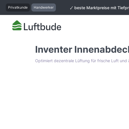
springen
Zur Hauptnavigation springen
Privatkunde
Handwerker
🗸 beste Marktpreise mit Tiefpr
Inventer Innenabdec
Optimiert dezentrale Lüftung für frische Luft un
Bildergalerie überspringen
Tiefpreis Garantie