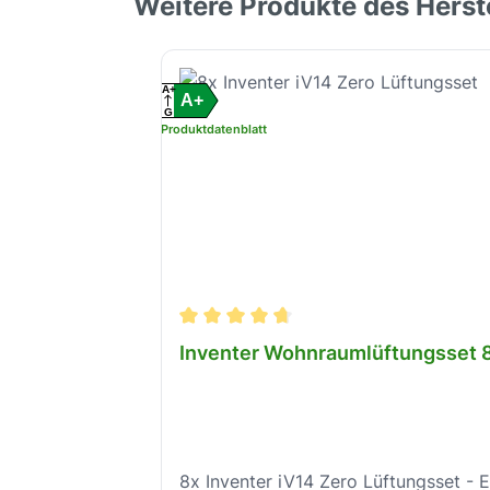
Weitere Produkte des Herst
Produktgalerie überspringen
A+
A+
G
Produktdatenblatt
Durchschnittliche Bewertung von 4.8
Inventer Wohnraumlüftungsset 8x
8x Inventer iV14 Zero Lüftungsset - 