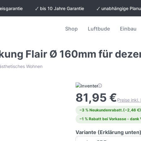
eisgarantie
🗸 bis 10 Jahre Garantie
🗸 unabhängige Plan
Shop
Luftbude
Einbau
kung Flair Ø 160mm für dezen
d ästhetisches Wohnen
81,95 €
Preise inkl
−3 % Neukundenrabatt.
(−2,46 €)
−1 % Rabatt bei Vorkasse - dank
Variante (Erklärung unten