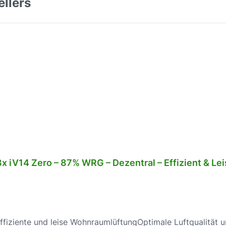
ellers
 von 5 Sternen
 iV14 Zero – 87% WRG – Dezentral – Effizient & Le
Effiziente und leise WohnraumlüftungOptimale Luftqualität 