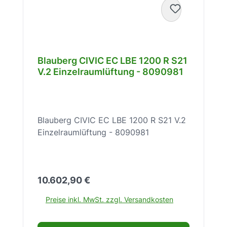
Blauberg CIVIC EC LBE 1200 R S21
V.2 Einzelraumlüftung - 8090981
Blauberg CIVIC EC LBE 1200 R S21 V.2
Einzelraumlüftung - 8090981
Regulärer Preis:
10.602,90 €
Preise inkl. MwSt. zzgl. Versandkosten