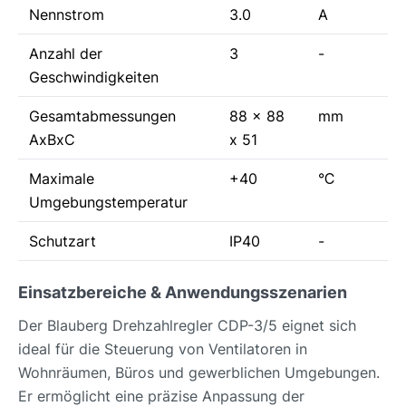
Nennstrom
3.0
A
Anzahl der
3
-
Geschwindigkeiten
Gesamtabmessungen
88 x 88
mm
AxBxC
x 51
Maximale
+40
°С
Umgebungstemperatur
Schutzart
IP40
-
Einsatzbereiche & Anwendungsszenarien
Der Blauberg Drehzahlregler CDP-3/5 eignet sich
ideal für die Steuerung von Ventilatoren in
Wohnräumen, Büros und gewerblichen Umgebungen.
Er ermöglicht eine präzise Anpassung der