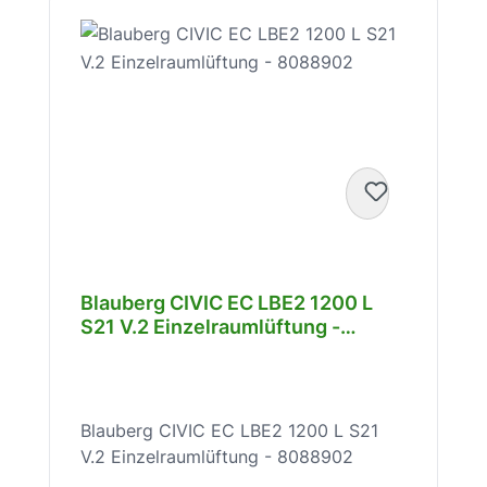
Abluft auf die Zuluft, wodurch
wertvolle Wärmeenergie im Raum
verbleibt und Heizkosten gesenkt
werden. Im Sommer kehrt sich der
Prozess um: Die kühlere Abluft gibt
ihre Energie an die vorerwärmte
Außenluft ab, was die Klimatisierung
entlastet und den Kühlbedarf reduziert.
Bypass-Funktion für Sommerlichen
Komfort Die Geräte sind mit einer
integrierten Bypass-Funktion
ausgestattet. Im Sommer kann sich die
Blauberg CIVIC EC LBE2 1200 L
Bypass-Klappe automatisch öffnen, um
S21 V.2 Einzelraumlüftung -
einen freien Kühlbetrieb zu
8088902
ermöglichen. Diese Funktion erlaubt
eine natürliche Kühlung des Raumes,
indem die Wärmeübertragung von der
Blauberg CIVIC EC LBE2 1200 L S21
Abluft zur Zuluft unterbunden wird.
V.2 Einzelraumlüftung - 8088902
Dies sorgt für zusätzlichen Komfort