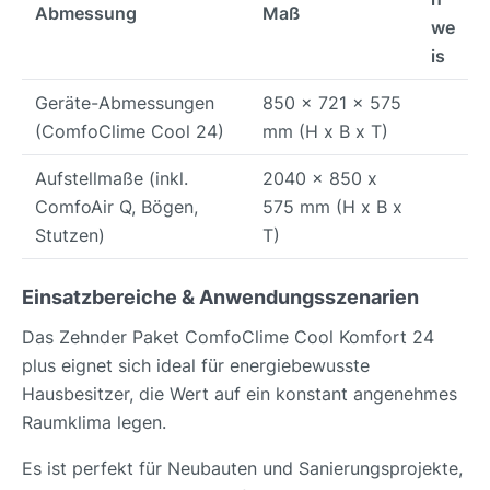
Abmessung
Maß
we
is
Geräte-Abmessungen
850 x 721 x 575
(ComfoClime Cool 24)
mm (H x B x T)
Aufstellmaße (inkl.
2040 x 850 x
ComfoAir Q, Bögen,
575 mm (H x B x
Stutzen)
T)
Einsatzbereiche & Anwendungsszenarien
Das Zehnder Paket ComfoClime Cool Komfort 24
plus eignet sich ideal für energiebewusste
Hausbesitzer, die Wert auf ein konstant angenehmes
Raumklima legen.
Es ist perfekt für Neubauten und Sanierungsprojekte,