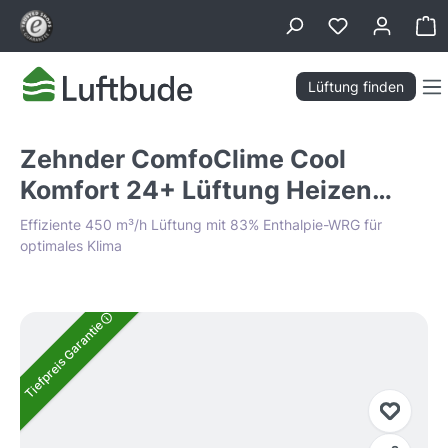
alt springen
Wa
Lüftung finden
Zehnder ComfoClime Cool
Komfort 24+ Lüftung Heizen
Kühlen
Effiziente 450 m³/h Lüftung mit 83% Enthalpie-WRG für
optimales Klima
Bildergalerie überspringen
Tiefpreis Garantie