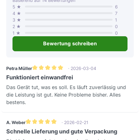
Durchschnittliche Bewertung von 4.3 von 5 Sternen
Basierend auf 14 Bewertungen
5 ★
6
4 ★
7
3 ★
1
2 ★
0
1 ★
0
Bewertung schreiben
Petra Müller
· 2026-03-04
Durchschnittliche Bewertung von 5 von 5 Sternen
Funktioniert einwandfrei
Das Gerät tut, was es soll. Es läuft zuverlässig und
die Leistung ist gut. Keine Probleme bisher. Alles
bestens.
A. Weber
· 2026-02-21
Durchschnittliche Bewertung von 5 von 5 Sternen
Schnelle Lieferung und gute Verpackung