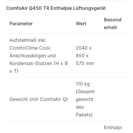
ComfoAir Q450 TR Enthalpie Lüftungsgerät
Besond
Parameter
Wert
erheit
Aufstellmaß inkl.
ComfoClime Cool,
2040 x
Anschlussbögen und
850 x
Kondensat-Stutzen (H x B
575 mm
x T)
110 kg
(Gesamt
Gewicht (mit ComfoAir Q)
gewicht
des
Pakets)
Enthalpi