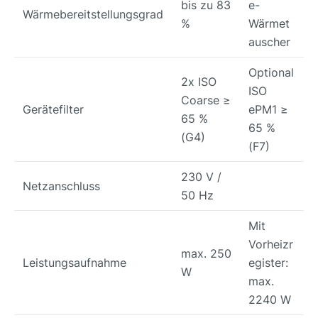
bis zu 83
e-
Wärmebereitstellungsgrad
%
Wärmet
auscher
Optional
2x ISO
ISO
Coarse ≥
Gerätefilter
ePM1 ≥
65 %
65 %
(G4)
(F7)
230 V /
Netzanschluss
50 Hz
Mit
Vorheizr
max. 250
Leistungsaufnahme
egister:
W
max.
2240 W