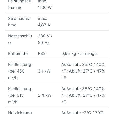
Leistungsau
max.
fnahme
1100 W
Stromaufna
max.
hme
4,87 A
Netzanschlu
230 V /
ss
50 Hz
Kältemittel
R32
0,65 kg Füllmenge
Kühlleistung
Außenluft: 35°C / 40%
(bei 450
3,1 kW
r.F.; Abluft: 27°C / 47%
m³/h)
r.F.
Kühlleistung
Außenluft: 35°C / 40%
(bei 315
2,4 kW
r.F.; Abluft: 27°C / 47%
m³/h)
r.F.
Heizleistung
Außenluft: -7°C / 70%