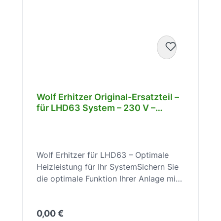
Wolf Erhitzer Original-Ersatzteil –
für LHD63 System – 230 V –
effiziente Wärmeabgabe –
2900502
Wolf Erhitzer für LHD63 – Optimale
Heizleistung für Ihr SystemSichern Sie
die optimale Funktion Ihrer Anlage mit
dem Wolf Erhitzer für LHD63 – für
zuverlässigen und effizienten
Regulärer Preis:
0,00 €
Betrieb.Der Wolf Erhitzer für LHD63 ist