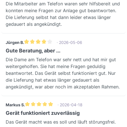
20 bis +60 °CBreiter
Die Mitarbeiter am Telefon waren sehr hilfsbereit und
Komponenten im Bereich Heizung,
TemperaturbereichDruckfestigkeitbis
konnten meine Fragen zur Anlage gut beantworten.
Lüftung und Klima. Mit diesem Produkt
200 mm BetonRobust für
Die Lieferung selbst hat dann leider etwas länger
investieren Sie in die bewährte Qualität
BetondeckeninstallationStandardKlasse
gedauert als angekündigt.
und Expertise eines führenden
/ ZertifikatHinweisDichtheitsklasseD
deutschen Unternehmens, das auf
nach DIN EN 12237 bzw. ATC2 nach
strenge Fertigungsstandards und
EN 16798-3Geprüfte
Jürgen B.
· 2026-05-06
Kompatibilität achtet.Sichern Sie die
DichtheitsleistungBrandverhaltenKlasse
Durchschnittliche Bewertung von 4 von 5 Sternen
Gute Beratung, aber ...
Langlebigkeit und Betriebssicherheit
E nach EN 13501-1Standardisiertes
Ihrer Lüftungsanlage mit der original
Die Dame am Telefon war sehr nett und hat mir gut
BrandverhaltenZertifizierungTÜV Süd
Wolf Schraube-Fasson für TLHD 40/63.
weitergeholfen. Sie hat meine Fragen geduldig
bzw. ISEGAUnabhängig geprüft und
Vertrauen Sie auf passgenaue Qualität
beantwortet. Das Gerät selbst funktioniert gut. Nur
zertifiziertErforderlichKlick- und
und gewährleisten Sie einen stabilen
die Lieferung hat etwas länger gedauert als
Dichtring notwendig!Für vollständige
Stand Ihrer wichtigen Geräte. Bei
angekündigt, war aber noch im akzeptablen Rahmen.
Funktion und DichtheitEinsatzbereiche
Fragen oder für eine persönliche
& AnwendungsszenarienDer Wolf
Beratung stehen wir Ihnen jederzeit
Klickverbinder ist prädestiniert für den
Markus S.
· 2026-04-18
gerne zur Verfügung.
Einsatz in modernen
Durchschnittliche Bewertung von 5 von 5 Sternen
Gerät funktioniert zuverlässig
Wohnraumlüftungssystemen,
Das Gerät macht was es soll und läuft störungsfrei.
insbesondere wenn die Installation der