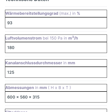
Wärmebereitstellungsgrad
(max.)
in
%
93
3
Luftvolumenstrom
bei 150 Pa in
m
/h
180
Kanalanschlussdurchmesser
in
mm
125
Abmessungen
in
mm
( H x B x T )
600 x 560 x 315