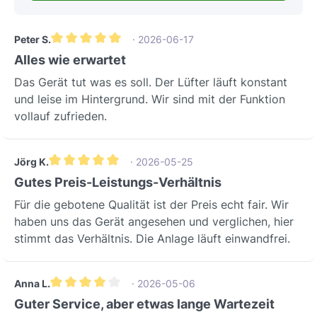
SpezifikationenParameterWertVersand
Seine Konstruktion erlaubt eine
gewicht0,10 kgEinsatzbereiche &
Integration, die den baulichen
AnwendungsszenarienDie Wolf
Peter S.
· 2026-06-17
Anforderungen gerecht wird und
Durchschnittliche Bewertung von 5 von 5 Sternen
Schraube-Fasson ist speziell für die
Alles wie erwartet
gleichzeitig Platz spart.Dies bietet
Bodenbefestigung von Wolf TLHD
Planern und Installateuren maximale
Das Gerät tut was es soll. Der Lüfter läuft konstant
40/63 Lüftungsgeräten konzipiert. Sie
Flexibilität bei der Gestaltung von
und leise im Hintergrund. Wir sind mit der Funktion
findet primär Anwendung in der
Lüftungssystemen und ermöglicht eine
vollauf zufrieden.
professionellen Gebäudetechnik, bei
diskrete, platzsparende Unterbringung
der Installation und Wartung von
der Kanäle.Technische
Lüftungs- und Klimaanlagen in
Jörg K.
· 2026-05-25
SpezifikationenParameterWertBesonde
gewerblichen, industriellen oder
Durchschnittliche Bewertung von 5 von 5 Sternen
Gutes Preis-Leistungs-Verhältnis
rheitVerbindungstypKlickverbinder für
öffentlichen Gebäuden, wo eine
Schlauch DN63/52Werkzeuglose
Für die gebotene Qualität ist der Preis echt fair. Wir
dauerhaft sichere Verankerung der
Verbindung zweier Rundkanäle DN
haben uns das Gerät angesehen und verglichen, hier
Anlagenteile unerlässlich ist.Hersteller
63MaterialKunststoffAntistatisch,
stimmt das Verhältnis. Die Anlage läuft einwandfrei.
& QualitätAls Original-Ersatzteil des
antimikrobiell,
renommierten Herstellers Wolf steht
lebensmittelechtSystemdichtheitbis
diese Schraube-Fasson für höchste
+-2.000 PaHohe Dichtheit für
Anna L.
· 2026-05-06
Qualität und Präzision. Wolf ist bekannt
Durchschnittliche Bewertung von 4 von 5 Sternen
effizienten BetriebBetriebstemperatur-
Guter Service, aber etwas lange Wartezeit
für seine langlebigen und zuverlässigen