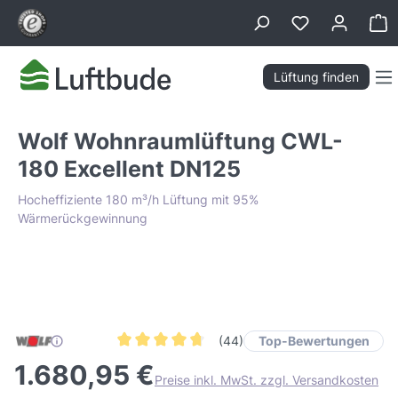
alt springen
Wa
Lüftung finden
Wolf Wohnraumlüftung CWL-
180 Excellent DN125
Hocheffiziente 180 m³/h Lüftung mit 95%
Wärmerückgewinnung
Bildergalerie überspringen
Tiefpreis Garantie
Top-Bewertungen
(44)
Durchschnittliche Bewertung von 4.7 von 5 Ster
1.680,95 €
Preise inkl. MwSt. zzgl. Versandkosten