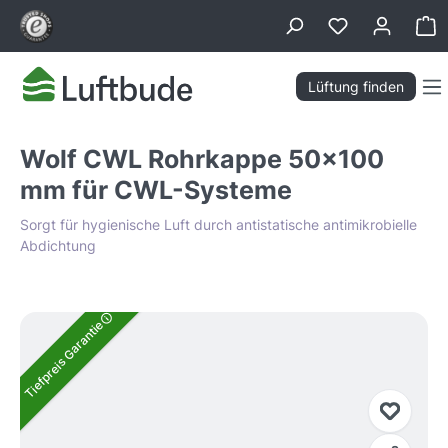
alt springen
Wa
Lüftung finden
Wolf CWL Rohrkappe 50x100
mm für CWL-Systeme
Sorgt für hygienische Luft durch antistatische antimikrobielle
Abdichtung
Bildergalerie überspringen
Tiefpreis Garantie