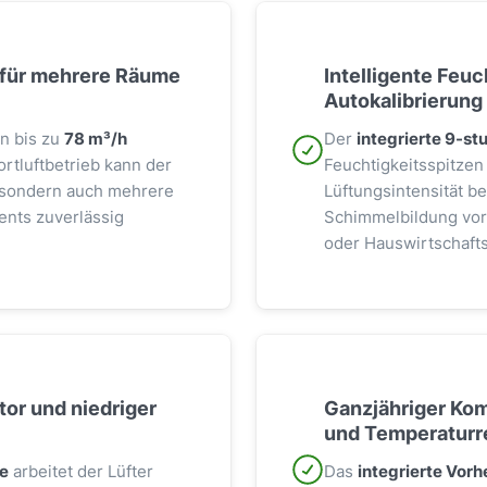
 für mehrere Räume
Intelligente Feu
Autokalibrierung
n bis zu
78 m³/h
Der
integrierte 9-st
rtluftbetrieb kann der
Feuchtigkeitsspitzen
 sondern auch mehrere
Lüftungsintensität b
nts zuverlässig
Schimmelbildung vor
oder Hauswirtschaft
tor und niedriger
Ganzjähriger Kom
und Temperaturr
e
arbeitet der Lüfter
Das
integrierte Vorh