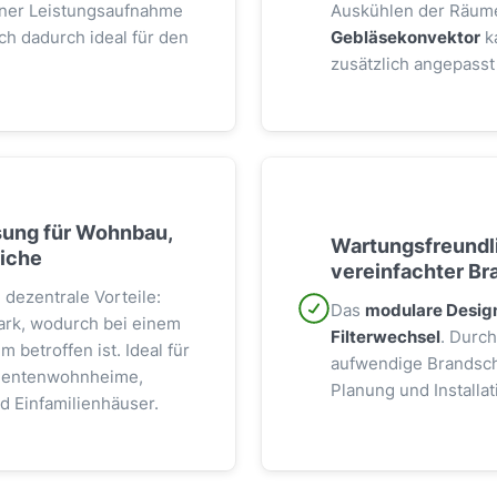
iner Leistungsaufnahme
Auskühlen der Räume
ch dadurch ideal für den
Gebläsekonvektor
k
zusätzlich angepasst
ösung für Wohnbau,
Wartungsfreundli
eiche
vereinfachter B
 dezentrale Vorteile:
Das
modulare Desig
tark, wodurch bei einem
Filterwechsel
. Durc
 betroffen ist. Ideal für
aufwendige Brandschu
udentenwohnheime,
Planung und Installat
 Einfamilienhäuser.