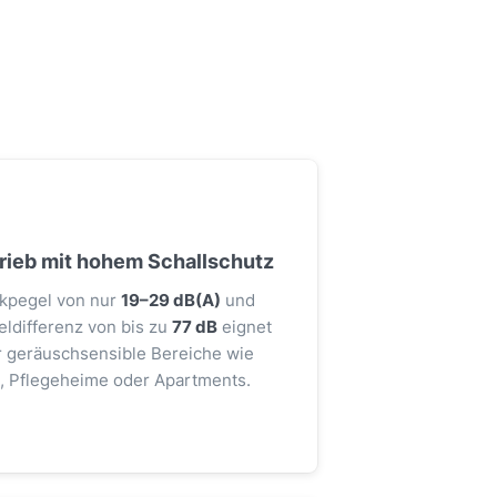
trieb mit hohem Schallschutz
ckpegel von nur
19–29 dB(A)
und
ldifferenz von bis zu
77 dB
eignet
ür geräuschsensible Bereiche wie
s, Pflegeheime oder Apartments.