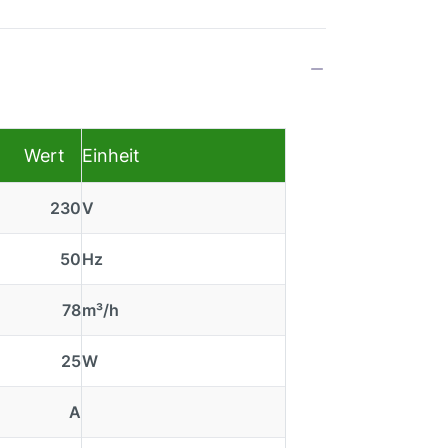
Wert
Einheit
230
V
50
Hz
78
m³/h
25
W
A