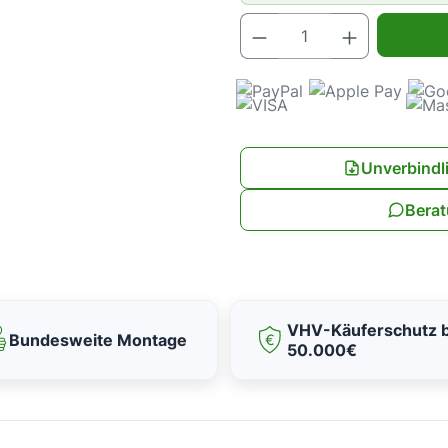
Produkt Anz
Unverbindl
Berat
VHV-Käuferschutz b
Bundesweite Montage
50.000€