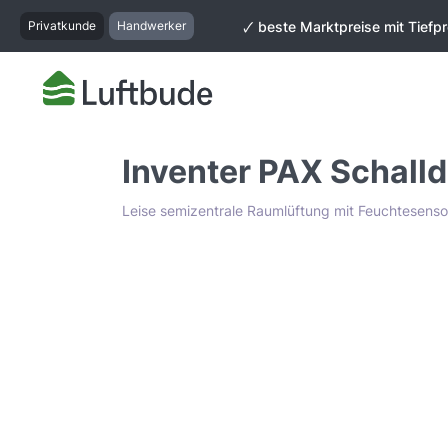
springen
Zur Hauptnavigation springen
Privatkunde
Handwerker
🗸 beste Marktpreise mit Tiefpr
Inventer PAX Schal
Leise semizentrale Raumlüftung mit Feuchtesenso
Bildergalerie überspringen
Tiefpreis Garantie