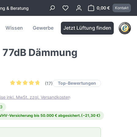
0,00 €
ung & Beratung
Kontakt
Warenkorb enthä
Wissen
Gewerbe
Jetzt Lüftung finden
RG 77dB Dämmung
Top-Bewertungen
(17)
Durchschnittliche Bewertung von 4.7 von 5 Sternen
ise inkl. MwSt. zzgl. Versandkosten
€)
 VHV-Versicherung bis 50.000 € abgesichert.
(−21,30 €)