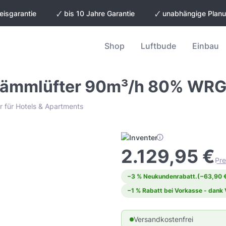
eisgarantie
🗸 bis 10 Jahre Garantie
🗸 unabhängige Plan
Shop
Luftbude
Einbau
ldämmlüfter 90m³/h 80% W
r für Hotels & Apartments
2.129,95 €
Pre
−3 % Neukundenrabatt.
(−63,90 
−1 % Rabatt bei Vorkasse - dank
Versandkostenfrei