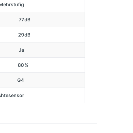
Mehrstufig
77
dB
29
dB
Ja
80
%
G4
chtesensor