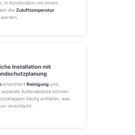
. In Kombination mit einem
ann die
Zulufttemperatur
 werden.
che Installation mit
randschutzplanung
n
erleichtert
Reinigung
und
h separate Außenablässe können
tzklappen häufig entfallen, was
ion vereinfacht.