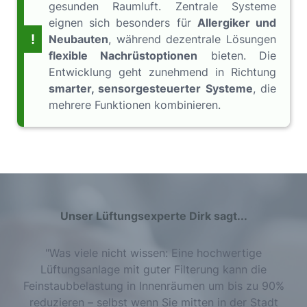
gesunden Raumluft. Zentrale Systeme
eignen sich besonders für
Allergiker und
!
Neubauten
, während dezentrale Lösungen
flexible Nachrüstoptionen
bieten. Die
Entwicklung geht zunehmend in Richtung
smarter, sensorgesteuerter Systeme
, die
mehrere Funktionen kombinieren.
Unser Lüftungsexperte Dirk sagt...
"Was viele nicht wissen: Eine hochwertige
Lüftungsanlage mit guter Filterung kann die
Feinstaubbelastung in Innenräumen um bis zu 90%
reduzieren – selbst wenn Sie mitten in der Stadt