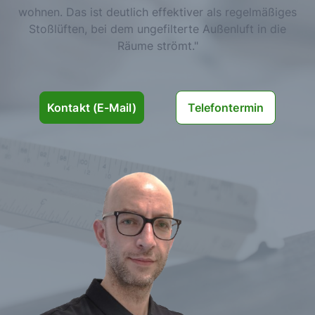
wohnen. Das ist deutlich effektiver als regelmäßiges
Stoßlüften, bei dem ungefilterte Außenluft in die
Räume strömt."
Telefontermin
Kontakt (E-Mail)