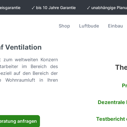
eisgarantie
🗸 bis 10 Jahre Garantie
🗸 unabhängige Plan
Shop
Luftbude
Einbau
f Ventilation
t zum weltweiten Konzern
The
tarbeiter im Bereich des
eziell auf den Bereich der
e Wohnraumluft in Ihren
P
Dezentrale
Testbericht
eratung anfragen