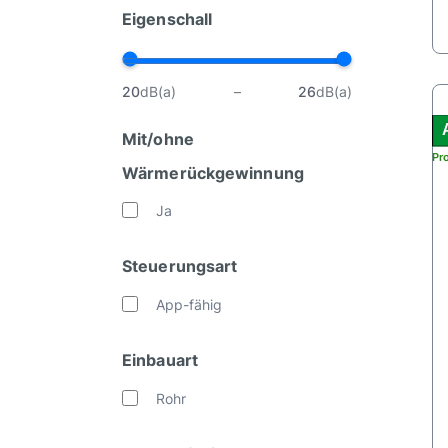
Eigenschall
20
dB(a)
–
26
dB(a)
Mit/ohne
Pr
Wärmerückgewinnung
Ja
Steuerungsart
App-fähig
Einbauart
Rohr