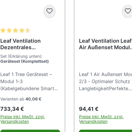
Durchschnittliche Bewertung von 4.6 von 5 Sternen
Leaf Ventilation
Leaf Ventilation Leaf
Dezentrales
Air Außenset Modul
Lüftungsgerät 1 Tree –
2/3 – Außenblende –
Set (Erklärung unten):
Rohbauset-Längen
275x275 mm –
Geräteset (Komplettset)
500/1000 mm – für
Anthrazit DB 703 – 
Einzelräume – modular
Kunststoff – mit
Leaf 1 Tree Geräteset –
Leaf 1 Air Außenset Mo
& energieeffizient
Insektenschutz –
Modul 1-3
2/3 - Optimaler Schutz
Wandmontage –
(Kabelgebundene Smart
LanglebigkeitPerfekte
700070
Home-Lösung) Das Leaf 1
Belüftung und
Varianten ab
40,06 €
Tree Geräteset – Modul 1-
zuverlässiger Schutz fü
Regulärer Preis:
Regulärer Preis:
733,34 €
94,41 €
3 ist eine innovative,
Ihr Zuhause mit dem Le
kabelgebundene Smart
1 Air Außenset Modul 2
Preise inkl. MwSt. zzgl.
Preise inkl. MwSt. zzgl.
Versandkosten
Versandkosten
Home-Lösung für
- für dauerhaften Komfo
dezentrale Lüftung mit
und Sicherheit.Das Leaf