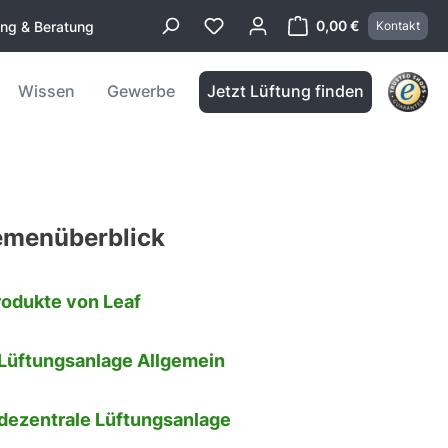
0,00 €
ung & Beratung
Kontakt
Warenkorb enthä
Wissen
Gewerbe
Jetzt Lüftung finden
menüberblick
rodukte von Leaf
 Lüftungsanlage Allgemein
 dezentrale Lüftungsanlage