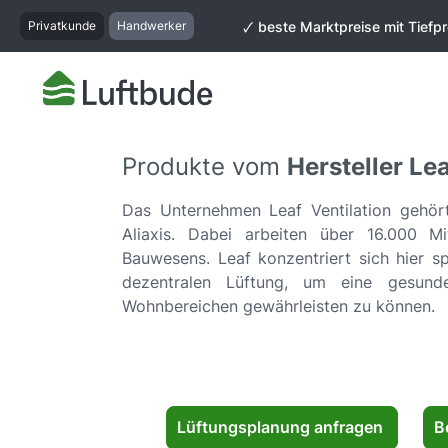
springen
Zur Hauptnavigation springen
Privatkunde
Handwerker
🗸 beste Marktpreise mit Tiefpr
Produkte vom
Hersteller Lea
Das Unternehmen Leaf Ventilation gehör
Aliaxis. Dabei arbeiten über 16.000 Mi
Bauwesens. Leaf konzentriert sich hier sp
dezentralen Lüftung, um eine gesund
Wohnbereichen gewährleisten zu können.
Lüftungsplanung anfragen
B