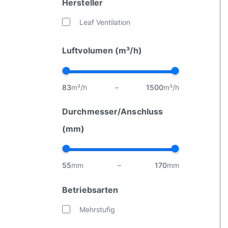
Hersteller
Leaf Ventilation
Luftvolumen (m³/h)
83
m³/h
–
1500
m³/h
Durchmesser/Anschluss
(mm)
55
mm
–
170
mm
Betriebsarten
Mehrstufig