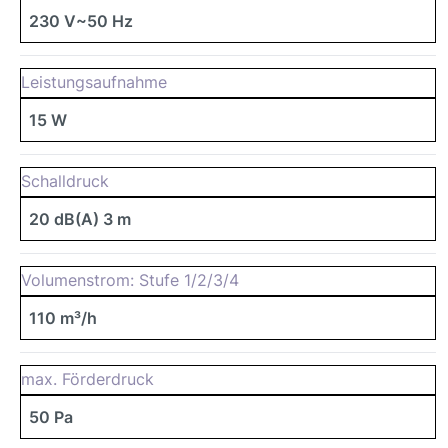
230 V~50 Hz
Leistungsaufnahme
15 W
Schalldruck
20 dB(A) 3 m
Volumenstrom: Stufe 1/2/3/4
110 m³/h
max. Förderdruck
50 Pa