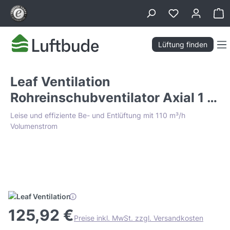
alt springen
Wa
Lüftung finden
Leaf Ventilation
Rohreinschubventilator Axial 1 Ø
100mm
Leise und effiziente Be- und Entlüftung mit 110 m³/h
Volumenstrom
Bildergalerie überspringen
Tiefpreis Garantie
125,92 €
Preise inkl. MwSt. zzgl. Versandkosten