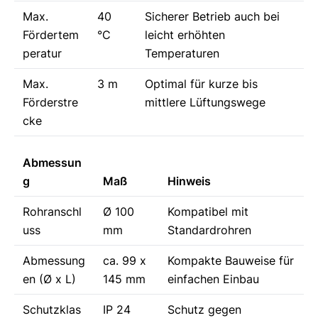
Max.
40
Sicherer Betrieb auch bei
Fördertem
°C
leicht erhöhten
peratur
Temperaturen
Max.
3 m
Optimal für kurze bis
Förderstre
mittlere Lüftungswege
cke
Abmessun
g
Maß
Hinweis
Rohranschl
Ø 100
Kompatibel mit
uss
mm
Standardrohren
Abmessung
ca. 99 x
Kompakte Bauweise für
en (Ø x L)
145 mm
einfachen Einbau
Schutzklas
IP 24
Schutz gegen