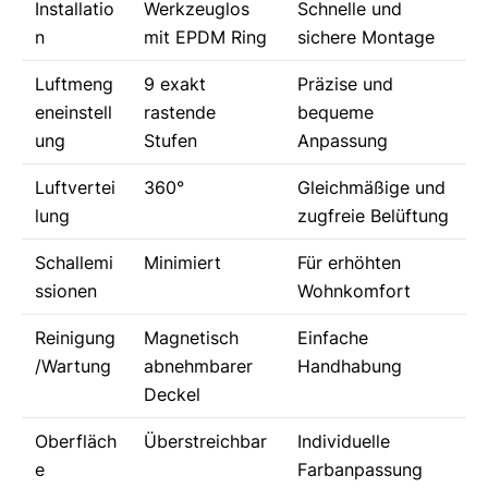
Installatio
Werkzeuglos
Schnelle und
n
mit EPDM Ring
sichere Montage
Luftmeng
9 exakt
Präzise und
eneinstell
rastende
bequeme
ung
Stufen
Anpassung
Luftvertei
360°
Gleichmäßige und
lung
zugfreie Belüftung
Schallemi
Minimiert
Für erhöhten
ssionen
Wohnkomfort
Reinigung
Magnetisch
Einfache
/Wartung
abnehmbarer
Handhabung
Deckel
Oberfläch
Überstreichbar
Individuelle
e
Farbanpassung