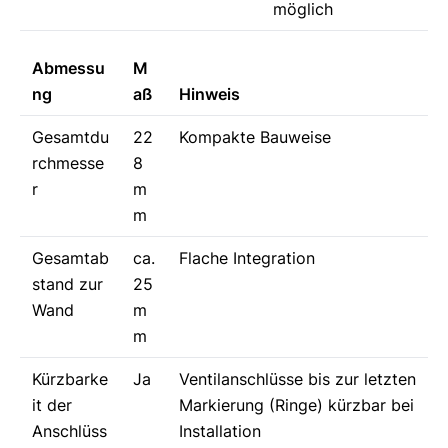
möglich
Abmessu
M
ng
aß
Hinweis
Gesamtdu
22
Kompakte Bauweise
rchmesse
8
r
m
m
Gesamtab
ca.
Flache Integration
stand zur
25
Wand
m
m
Kürzbarke
Ja
Ventilanschlüsse bis zur letzten
it der
Markierung (Ringe) kürzbar bei
Anschlüss
Installation