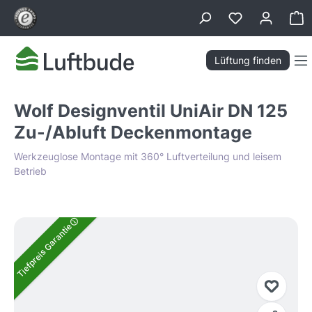
alt springen
Wa
Lüftung finden
Wolf Designventil UniAir DN 125
Zu-/Abluft Deckenmontage
Werkzeuglose Montage mit 360° Luftverteilung und leisem
Betrieb
Bildergalerie überspringen
Tiefpreis Garantie