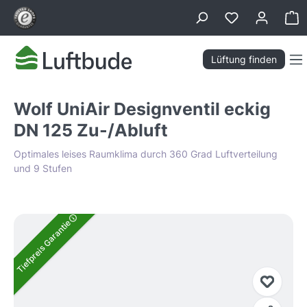
alt springen
Wa
Lüftung finden
Wolf UniAir Designventil eckig
DN 125 Zu-/Abluft
Optimales leises Raumklima durch 360 Grad Luftverteilung
und 9 Stufen
Bildergalerie überspringen
Tiefpreis Garantie