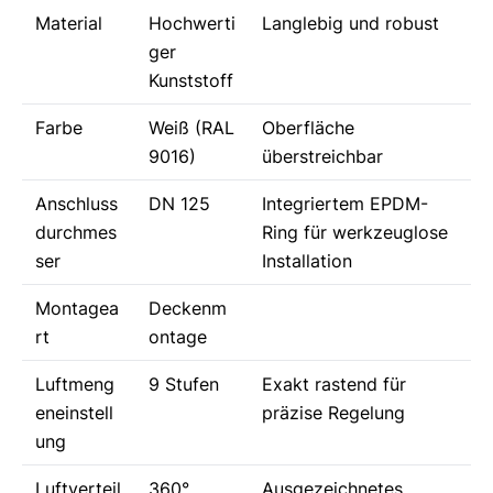
Material
Hochwerti
Langlebig und robust
ger
Kunststoff
Farbe
Weiß (RAL
Oberfläche
9016)
überstreichbar
Anschluss
DN 125
Integriertem EPDM-
durchmes
Ring für werkzeuglose
ser
Installation
Montagea
Deckenm
rt
ontage
Luftmeng
9 Stufen
Exakt rastend für
eneinstell
präzise Regelung
ung
Luftverteil
360°
Ausgezeichnetes