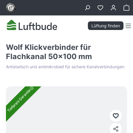
alt springen
Wa
Lüftung finden
Wolf Klickverbinder für
Flachkanal 50x100 mm
Antistatisch und antimikrobiell für sichere Kanalverbindungen
Bildergalerie überspringen
Tiefpreis Garantie