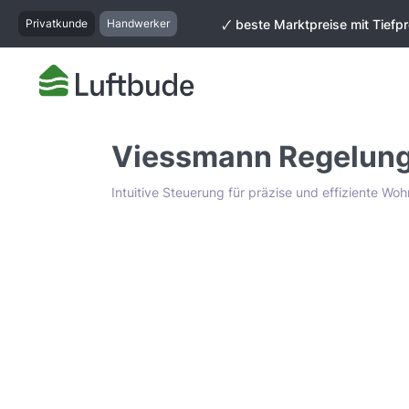
springen
Zur Hauptnavigation springen
Privatkunde
Handwerker
🗸 beste Marktpreise mit Tiefpr
Viessmann Regelung 
Intuitive Steuerung für präzise und effiziente Wo
Bildergalerie überspringen
Tiefpreis Garantie