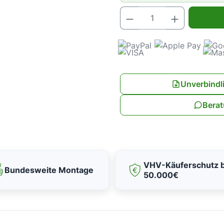
Produkt Anz
Unverbindl
Berat
VHV-Käuferschutz b
Bundesweite Montage
50.000€