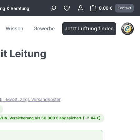
0,00 €
ung & Beratung
Kontakt
Warenkorb enthä
Wissen
Gewerbe
Jetzt Lüftung finden
t Leitung
nkl. MwSt. zzgl. Versandkosten
 VHV-Versicherung bis 50.000 € abgesichert.
(−2,44 €)