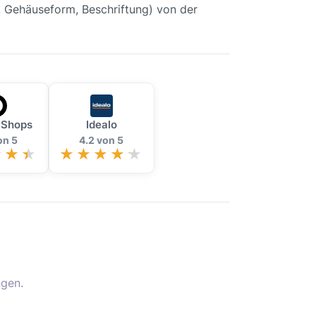
B. Gehäuseform, Beschriftung) von der
 Shops
Idealo
on 5
4.2 von 5
gen.