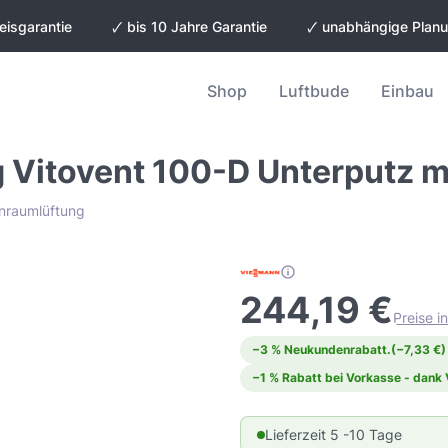
eisgarantie
🗸 bis 10 Jahre Garantie
🗸 unabhängige Plan
Shop
Luftbude
Einbau
Vitovent 100-D Unterputz mi
hnraumlüftung
244,19 €
Preise i
−3 % Neukundenrabatt.
(−7,33 €)
−1 % Rabatt bei Vorkasse - dank
Lieferzeit 5 -10 Tage