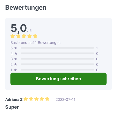
InstallationNetzteil LeistungFür Anzahl
passend zu Ihren
Bewertungen
GeräteSpannung18 W1 Gerät12V30/36
Bedürfnissen.Effektive
W2 Geräte12V60 W4
GrobstaubfiltrationDiese G3 Filter sind
Geräte12VEinsatzbereiche &
speziell dafür ausgelegt, Grobstaub
5,0
AnwendungsszenarienDie Roos R-Tube
und andere Partikel zuverlässig aus der
/ 5
40/60 Externe Steuerung ist ideal für
ein- und ausgehenden Luft zu filtern.
Neubauten und Renovierungsprojekte,
Durchschnittliche Bewertung von 5 von 5 Sternen
Basierend auf 1 Bewertungen
Sie tragen maßgeblich dazu bei, dass
bei denen eine effiziente und zentral
5 ★
1
die Luft in Ihren Wohn- oder
gesteuerte dezentrale Lüftung
4 ★
0
Arbeitsräumen sauber und frisch
erforderlich ist.Sie eignet sich perfekt
3 ★
0
bleibt.Der direkte Nutzen ist ein
für Wohngebäude, Büros oder andere
2 ★
0
spürbar gesünderes Raumklima und der
1 ★
0
Räumlichkeiten, in denen mehrere R-
Schutz der Atemwege vor
Tube Lüftungsgeräte für ein optimales
Bewertung schreiben
unerwünschten Partikeln, wodurch
Raumklima sorgen sollen.Durch die
Allergene und Staubbelastung
zentrale Steuerung wird die Bedienung
reduziert werden.Filterwechselanzeige
für den Nutzer erheblich vereinfacht
und flexible IntervalleIhr R-Tube
Adriana Z.
· 2022-07-11
und die Luftqualität stets auf dem
Durchschnittliche Bewertung von 5 von 5 Sternen
Lüftungsgerät verfügt über eine
Super
gewünschten Niveau
integrierte Filterwechselanzeige, die
gehalten.Hersteller & QualitätRoos