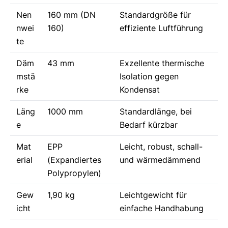
Nen
160 mm (DN
Standardgröße für
nwei
160)
effiziente Luftführung
te
Däm
43 mm
Exzellente thermische
mstä
Isolation gegen
rke
Kondensat
Läng
1000 mm
Standardlänge, bei
e
Bedarf kürzbar
Mat
EPP
Leicht, robust, schall-
erial
(Expandiertes
und wärmedämmend
Polypropylen)
Gew
1,90 kg
Leichtgewicht für
icht
einfache Handhabung