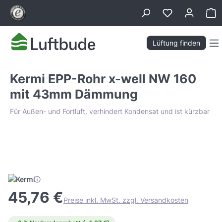
alt springen
Wa
Lüftung finden
Kermi EPP-Rohr x-well NW 160
mit 43mm Dämmung
Für Außen- und Fortluft, verhindert Kondensat und ist kürzbar
Bildergalerie überspringen
Tiefpreis Garantie
45,76 €
Preise inkl. MwSt. zzgl. Versandkosten