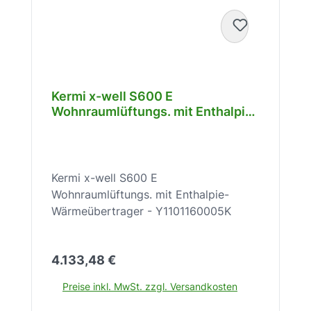
Kermi x-well S600 E
Wohnraumlüftungs. mit Enthalpie-
Wärmeübertrager -
Y1101160005K
Kermi x-well S600 E
Wohnraumlüftungs. mit Enthalpie-
Wärmeübertrager - Y1101160005K
Regulärer Preis:
4.133,48 €
Preise inkl. MwSt. zzgl. Versandkosten