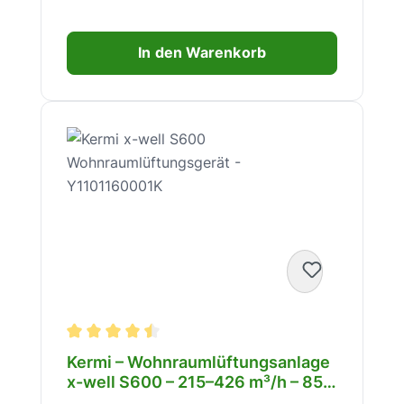
In den Warenkorb
Durchschnittliche Bewertung von 4.6 von 5 Stern
Kermi – Wohnraumlüftungsanlage
x-well S600 – 215–426 m³/h – 85
% WRG – 49,7 dB(A) – leise &