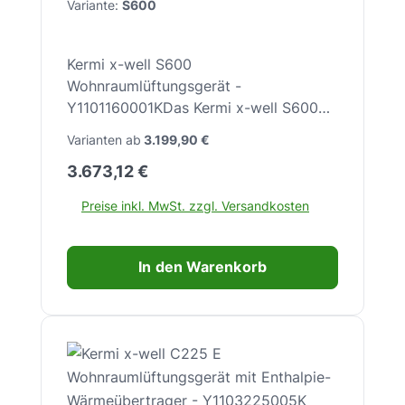
Variante:
S600
energieeffizient – 1991vs03
Kermi x-well S600
Wohnraumlüftungsgerät -
Y1101160001KDas Kermi x-well S600
ist ein zentrales, hocheffizientes
Varianten ab
3.199,90 €
Lüftungsgerät für die kontrollierte
Regulärer Preis:
3.673,12 €
Wohnraumlüftung in Ein- und
Mehrfamilienhäusern mit einer
Preise inkl. MwSt. zzgl. Versandkosten
Wohnfläche von bis zu ca. 400 m². Es
kombiniert zuverlässige
Frischluftzufuhr mit effektiver
In den Warenkorb
Abluftführung und sorgt ganzjährig für
ein gesundes, angenehmes Raumklima
– bei gleichzeitig hoher
Energieeffizienz.Produkteigenschaften:
Ausführung Rechts (RH):
Luftanschlüsse rechts – ideal für viele