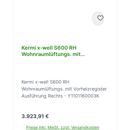
Kermi x-well S600 RH
Wohnraumlüftungs. mit
Vorheizregister Ausführung
Rechts - Y1101160003K
Kermi x-well S600 RH
Wohnraumlüftungs. mit Vorheizregister
Ausführung Rechts - Y1101160003K
Regulärer Preis:
3.923,91 €
Preise inkl. MwSt. zzgl. Versandkosten