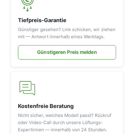
städtischen Gebieten, da das System
eine effektive Filterung der Außenluft
gewährleistet und Pollen sowie
Tiefpreis-Garantie
Feinstaub fernhält.Hersteller &
Günstiger gesehen? Link schicken, wir ziehen
QualitätAls Produkt von Kermi, einem
mit — Antwort innerhalb eines Werktags.
renommierten Hersteller im Bereich
Heiz- und Lüftungstechnik, steht das x-
Günstigeren Preis melden
well F270 RE für höchste Qualität und
Zuverlässigkeit. Das Gehäuse aus weiß
pulverbeschichtetem Stahlblech ist
wärme- und schallisoliert, was eine
lange Lebensdauer und einen leisen
Betrieb garantiert.Sichern Sie sich jetzt
das Kermi x-well F270 RE
Wohnraumlüftungsgerät und erleben
Kostenfreie Beratung
Sie ein neues Wohngefühl voller
Nicht sicher, welches Modell passt? Rückruf
Frische, Behaglichkeit und
oder Video-Call durch unsere Lüftungs-
Energieeffizienz.Investieren Sie in ein
Expertinnen — innerhalb von 24 Stunden.
gesundes Raumklima und profitieren