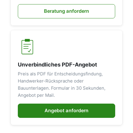
Sie von modernster Technologie, die
Beratung anfordern
Ihr Zuhause aufwertet. Für eine
persönliche Beratung und weitere
Informationen stehen wir Ihnen
jederzeit gerne zur Verfügung.
Unverbindliches PDF-Angebot
Preis als PDF für Entscheidungsfindung,
Handwerker-Rücksprache oder
Bauunterlagen. Formular in 30 Sekunden,
Angebot per Mail.
Angebot anfordern