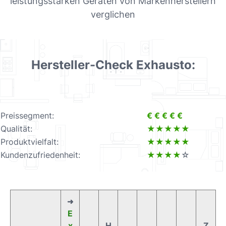
leistungsstarken Geräten von Markenherstellern
verglichen
Hersteller-Check Exhausto:
Preissegment:
€ € € € €
Qualität:
★★★★★
Produktvielfalt:
★★★★★
Kundenzufriedenheit:
★★★★
☆
➜
E
x
H
Z