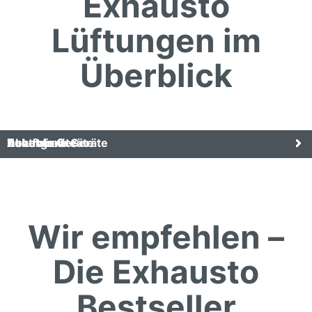
Exhausto
Lüftungen im
Überblick
Dezentrale Geräte
Zentrale Geräte
Abluftgeräte
Zubehör
Wir empfehlen –
Die Exhausto
Bestseller