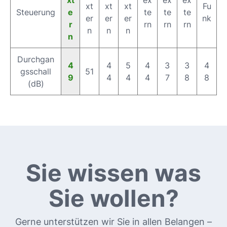
xt
xt
xt
Fu
Steuerung
e
te
te
te
er
er
er
nk
r
rn
rn
rn
n
n
n
n
Durchgan
4
4
5
4
3
3
4
gsschall
51
9
4
4
4
7
8
8
(dB)
Sie wissen was
Sie wollen?
Gerne unterstützen wir Sie in allen Belangen –