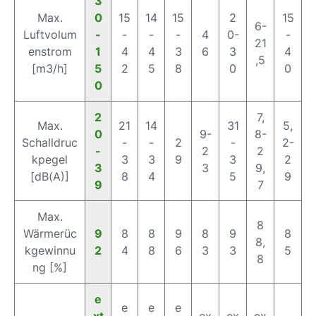
3
Max.
0
15
14
15
2
15
6-
Luftvolum
-
-
-
-
4
0-
-
21
enstrom
1
4
4
3
6
3
4
,5
[m3/h]
5
2
5
8
0
0
0
2
7,
Max.
21
14
31
5,
0
9-
8-
Schalldruc
-
-
2
-
2-
-
2
2
kpegel
3
3
9
3
2
3
3
9,
[dB(A)]
8
4
5
9
9
7
Max.
8
Wärmerüc
9
8
8
9
8
9
8
8,
kgewinnu
2
4
8
6
3
3
5
8
ng [%]
e
e
e
e
xt
ex
ex
ex