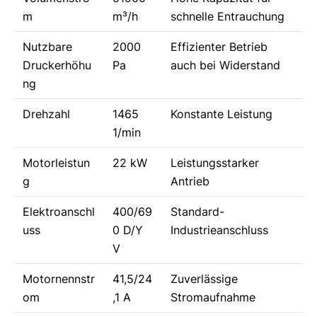
m
m³/h
schnelle Entrauchung
Nutzbare
2000
Effizienter Betrieb
Druckerhöhu
Pa
auch bei Widerstand
ng
Drehzahl
1465
Konstante Leistung
1/min
Motorleistun
22 kW
Leistungsstarker
g
Antrieb
Elektroanschl
400/69
Standard-
uss
0 D/Y
Industrieanschluss
V
Motornennstr
41,5/24
Zuverlässige
om
,1 A
Stromaufnahme