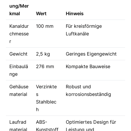
ung/Mer
kmal
Wert
Hinweis
Kanaldur
100 mm
Für kreisförmige
chmesse
Luftkanäle
r
Gewicht
2,5 kg
Geringes Eigengewicht
Einbaulä
276 mm
Kompakte Bauweise
nge
Gehäuse
Verzinkte
Robust und
material
s
korrosionsbeständig
Stahlblec
h
Laufrad
ABS-
Optimiertes Design für
material
Kunststoff
Leistung und