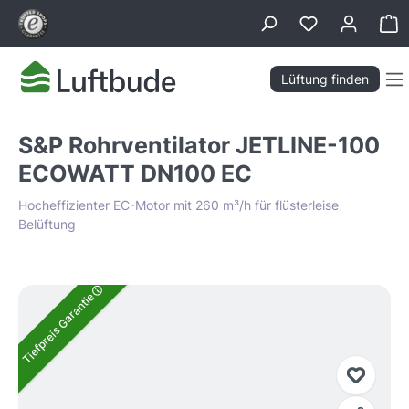
alt springen
Wa
Lüftung finden
S&P Rohrventilator JETLINE-100
ECOWATT DN100 EC
Hocheffizienter EC-Motor mit 260 m³/h für flüsterleise
Belüftung
Bildergalerie überspringen
Tiefpreis Garantie