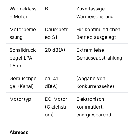
Wärmeklass
B
Zuverlässige
e Motor
Wärmeisolierung
Motorbeme
Dauerbetri
Für kontinuierlichen
ssung
eb S1
Betrieb ausgelegt
Schalldruck
20 dB(A)
Extrem leise
pegel LPA
Gehäuseabstrahlung
1,5 m
Geräuschpe
ca. 41
(Angabe von
gel (Kanal)
dB(A)
Konkurrenzseite)
Motortyp
EC-Motor
Elektronisch
(Gleichstr
kommutiert,
om)
energiesparend
Abmess