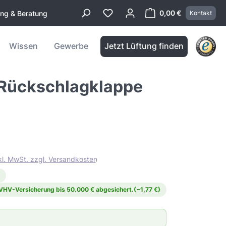
0,00 €
ung & Beratung
Kontakt
Warenkorb enthä
Wissen
Gewerbe
Jetzt Lüftung finden
 Rückschlagklappe
nkl. MwSt. zzgl. Versandkosten
 VHV-Versicherung bis 50.000 € abgesichert.
(−1,77 €)