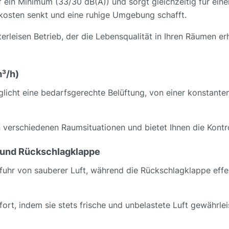
ein Minimum (33/30 dB(A)) und sorgt gleichzeitig für einen
kosten senkt und eine ruhige Umgebung schafft.
erleisen Betrieb, der die Lebensqualität in Ihren Räumen er
³/h)
licht eine bedarfsgerechte Belüftung, von einer konstanten
in verschiedenen Raumsituationen und bietet Ihnen die Kontr
) und Rückschlagklappe
Zufuhr von sauberer Luft, während die Rückschlagklappe ef
t, indem sie stets frische und unbelastete Luft gewährlei