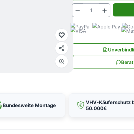
Produkt Anz
Unverbindl
Berat
VHV-Käuferschutz b
Bundesweite Montage
50.000€