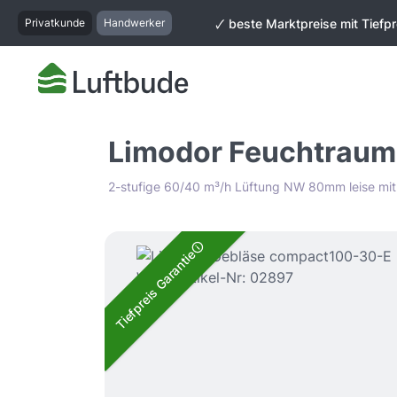
springen
Zur Hauptnavigation springen
Privatkunde
Handwerker
🗸 beste Marktpreise mit Tiefpr
Limodor Feuchtraum
2-stufige 60/40 m³/h Lüftung NW 80mm leise mit
Bildergalerie überspringen
Tiefpreis Garantie