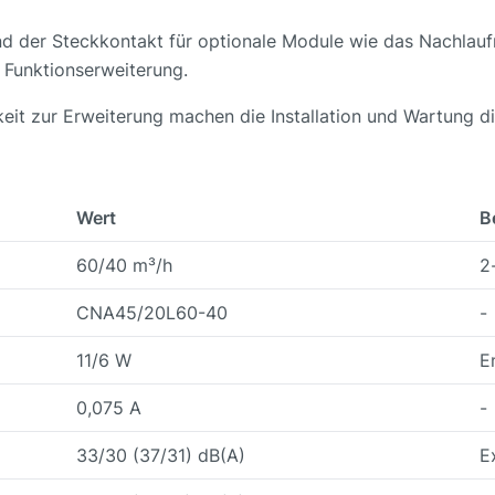
 der Steckkontakt für optionale Module wie das Nachlauf
e Funktionserweiterung.
it zur Erweiterung machen die Installation und Wartung d
Wert
B
60/40 m³/h
2
CNA45/20L60-40
-
11/6 W
E
0,075 A
-
33/30 (37/31) dB(A)
E