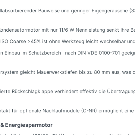
llabsorbierender Bauweise und geringer Eigengeräusche (33
ondensatormotor mit nur 11/6 W Nennleistung senkt Ihre Be
se ISO Coarse >45% ist ohne Werkzeug leicht wechselbar und
den Einbau im Schutzbereich I nach DIN VDE 0100-701 geeig
ersystem gleicht Mauerwerkstiefen bis zu 80 mm aus, was di
grierte Rückschlagklappe verhindert effektiv die Übertragu
ntakt für optionale Nachlaufmodule (C-NR) ermöglicht eine 
 & Energiesparmotor