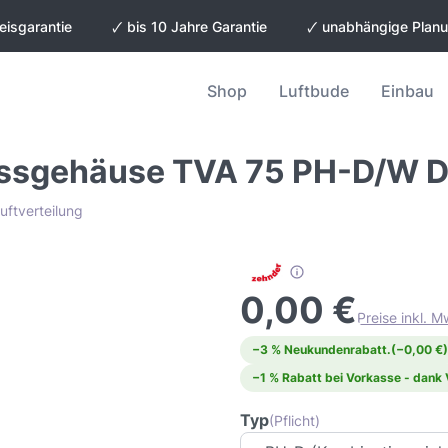
eisgarantie
🗸 bis 10 Jahre Garantie
🗸 unabhängige Plan
Shop
Luftbude
Einbau
assgehäuse TVA 75 PH-D/W D
ftverteilung
0,00 €
Preise inkl. 
−3 % Neukundenrabatt.
(−0,00 €)
−1 % Rabatt bei Vorkasse - dank
Typ
(Pflicht)