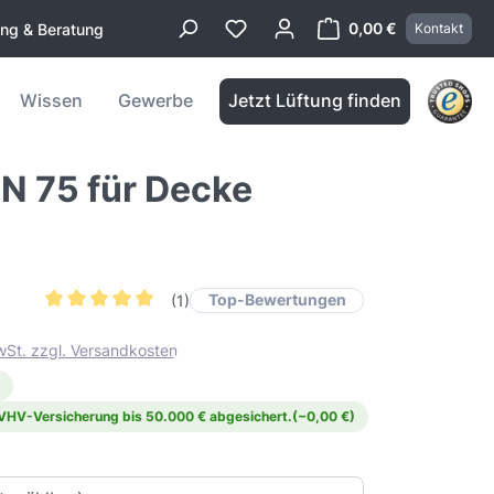
0,00 €
ung & Beratung
Kontakt
Warenkorb enthä
Wissen
Gewerbe
Jetzt Lüftung finden
N 75 für Decke
Top-Bewertungen
(1)
Durchschnittliche Bewertung von 5 von 5 Sternen
MwSt. zzgl. Versandkosten
 VHV-Versicherung bis 50.000 € abgesichert.
(−0,00 €)