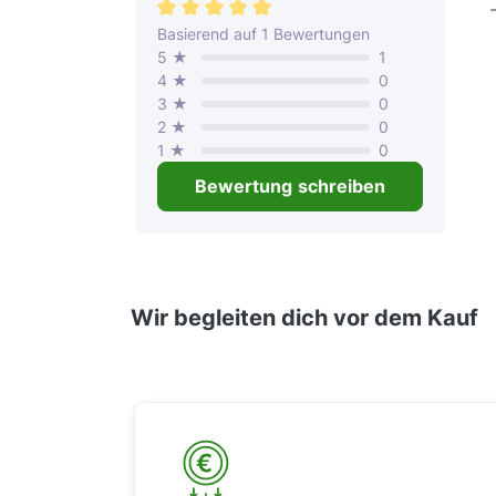
Durchschnittliche Bewertung von 5 von 
Basierend auf 1 Bewertungen
5 ★
1
4 ★
0
3 ★
0
2 ★
0
1 ★
0
Bewertung schreiben
Wir begleiten dich vor dem Kauf