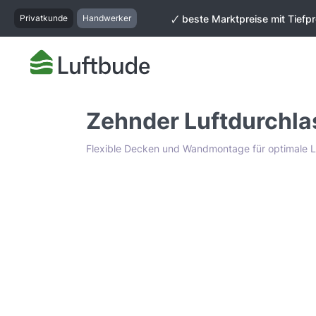
springen
Zur Hauptnavigation springen
Privatkunde
Handwerker
🗸 beste Marktpreise mit Tiefpr
Zehnder Luftdurchl
Flexible Decken und Wandmontage für optimale Lu
Bildergalerie überspringen
Tiefpreis Garantie