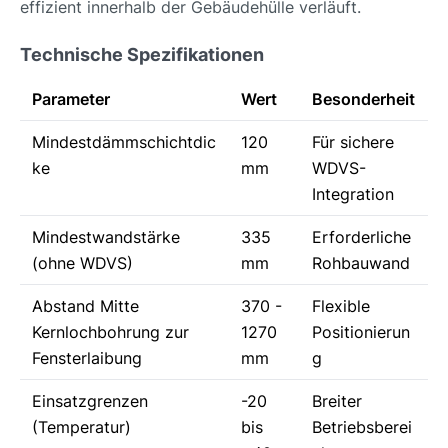
effizient innerhalb der Gebäudehülle verläuft.
Technische Spezifikationen
Parameter
Wert
Besonderheit
Mindestdämmschichtdic
120
Für sichere
ke
mm
WDVS-
Integration
Mindestwandstärke
335
Erforderliche
(ohne WDVS)
mm
Rohbauwand
Abstand Mitte
370 -
Flexible
Kernlochbohrung zur
1270
Positionierun
Fensterlaibung
mm
g
Einsatzgrenzen
-20
Breiter
(Temperatur)
bis
Betriebsberei