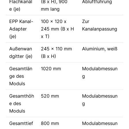
Flachkanäl
(B x H), 900
Abluftführung
e (je)
mm lang
EPP Kanal-
100 x 120 x
Zur
Adapter
245 mm (B x H
Kanalanpassung
(je)
x T)
Außenwan
245 x 110 mm
Aluminium, weiß
dgitter (je)
(B x H)
Gesamtlän
1020 mm
Modulabmessun
ge des
g
Moduls
Gesamthöh
520 mm
Modulabmessun
e des
g
Moduls
Gesamttief
800 mm
Modulabmessun