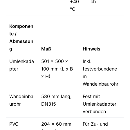
+40
ch
°C
Komponen
te /
Abmessun
g
Maß
Hinweis
Umlenkada
501 x 500 x
Inkl.
pter
100 mm (L x B
festverbundene
x H)
m
Wandeinbaurohr
Wandeinba
580 mm lang,
Fest mit
urohr
DN315
Umlenkadapter
verbunden
PVC
204 x 60 mm
Für Zu- und