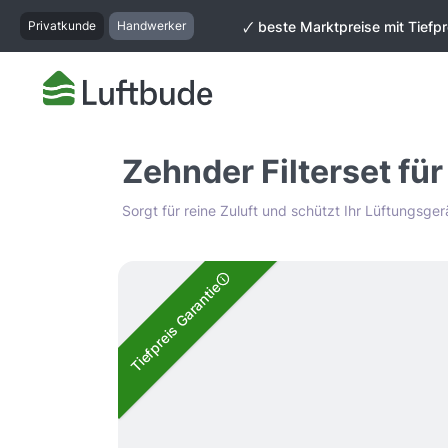
springen
Zur Hauptnavigation springen
Privatkunde
Handwerker
🗸 beste Marktpreise mit Tiefpr
Zehnder Filterset fü
Sorgt für reine Zuluft und schützt Ihr Lüftungsger
Bildergalerie überspringen
Tiefpreis Garantie