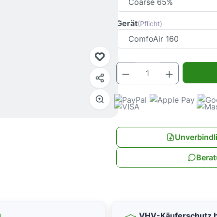
Gerät
(Pflicht)
Produkt Anz
Unverbindl
Berat
VHV-Käuferschutz b