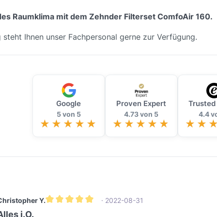
ndes Raumklima mit dem Zehnder Filterset ComfoAir 160.
g steht Ihnen unser Fachpersonal gerne zur Verfügung.
Google
Proven Expert
Trusted
5 von 5
4.73 von 5
4.4 v
Christopher Y.
· 2022-08-31
Durchschnittliche Bewertung von 5 von 5 Sternen
Alles i.O.