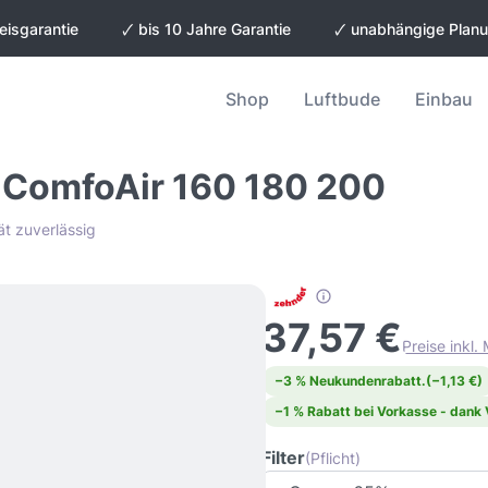
eisgarantie
🗸 bis 10 Jahre Garantie
🗸 unabhängige Plan
Shop
Luftbude
Einbau
r ComfoAir 160 180 200
ät zuverlässig
37,57 €
Preise inkl
−3 % Neukundenrabatt.
(−1,13 €)
−1 % Rabatt bei Vorkasse - dank
Filter
(Pflicht)