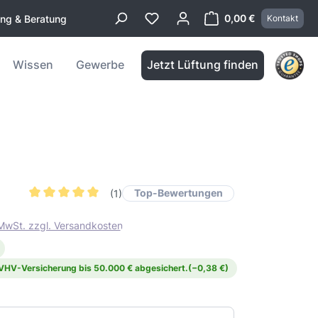
0,00 €
ung & Beratung
Kontakt
Warenkorb enthä
Wissen
Gewerbe
Jetzt Lüftung finden
Top-Bewertungen
(1)
Durchschnittliche Bewertung von 5 von 5 Sternen
. MwSt. zzgl. Versandkosten
 VHV-Versicherung bis 50.000 € abgesichert.
(−0,38 €)