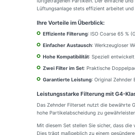
luftgetragenen Partikeln. Der einfache un
Lüftungsanlage stets effizient arbeitet un
Ihre Vorteile im Überblick:
Effiziente Filterung
: ISO Coarse 65 % (G
Einfacher Austausch
: Werkzeugloser We
Hohe Kompatibilität
: Speziell entwicke
Zwei Filter im Set
: Praktische Doppelpa
Garantierte Leistung
: Original Zehnder 
Leistungsstarke Filterung mit G4-Kla
Das Zehnder Filterset nutzt die bewährte G4
hohe Partikelabscheidung zu gewährleisten,
Mit diesem Set stellen Sie sicher, dass die
Dies trägt maßgeblich zu einem gesünder