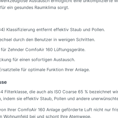
d werkzeuglose Austausch ermöglicht eine unkomplizierte W
d für ein gesundes Raumklima sorgt.
4) Klassifizierung entfernt effektiv Staub und Pollen.
chsel durch den Benutzer in wenigen Schritten.
lt für Zehnder ComfoAir 160 Lüftungsgeräte.
ckung für einen sofortigen Austausch.
Ersatzteile für optimale Funktion Ihrer Anlage.
sse
 Filterklasse, die auch als ISO Coarse 65 % bezeichnet wird
 indem sie effektiv Staub, Pollen und andere unerwünschte 
 von Ihrer ComfoAir 160 Anlage geförderte Luft nicht nur fri
en Wohnumfeld bei und schont Ihre Atemwege.