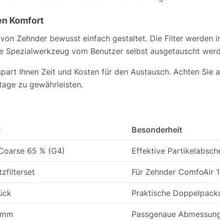
en Komfort
von Zehnder bewusst einfach gestaltet. Die Filter werden 
e Spezialwerkzeug vom Benutzer selbst ausgetauscht werd
art Ihnen Zeit und Kosten für den Austausch. Achten Sie a
tage zu gewährleisten.
t
Besonderheit
Coarse 65 % (G4)
Effektive Partikelabsc
tzfilterset
Für Zehnder ComfoAir 
ück
Praktische Doppelpack
 mm
Passgenaue Abmessun