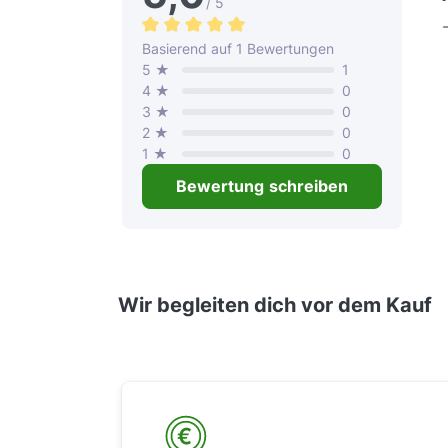
/ 5
Durchschnittliche Bewertung von 5 von 
Basierend auf 1 Bewertungen
5 ★
1
4 ★
0
3 ★
0
2 ★
0
1 ★
0
Bewertung schreiben
Wir begleiten dich vor dem Kauf