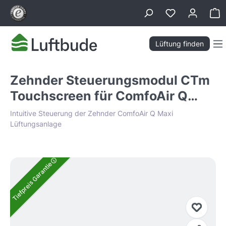
alt springen
Wa
Lüftung finden
Zehnder Steuerungsmodul CTm
Touchscreen für ComfoAir Q
Maxi
Intuitive Steuerung der Zehnder ComfoAir Q Maxi
Lüftungsanlage
Bildergalerie überspringen
Tiefpreis Garantie