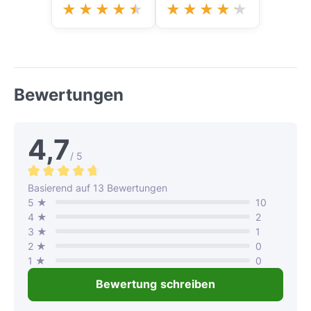
Bewertungen
4,7
/ 5
Durchschnittliche Bewertung von 4.6 von 5 Sternen
Basierend auf 13 Bewertungen
5 ★
10
4 ★
2
3 ★
1
2 ★
0
1 ★
0
Bewertung schreiben