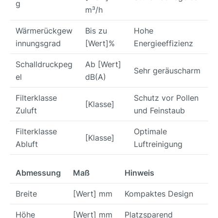
g
m³/h
Wärmerückgew
Bis zu
Hohe
innungsgrad
[Wert]%
Energieeffizienz
Schalldruckpeg
Ab [Wert]
Sehr geräuscharm
el
dB(A)
Filterklasse
Schutz vor Pollen
[Klasse]
Zuluft
und Feinstaub
Filterklasse
Optimale
[Klasse]
Abluft
Luftreinigung
Abmessung
Maß
Hinweis
Breite
[Wert] mm
Kompaktes Design
Höhe
[Wert] mm
Platzsparend