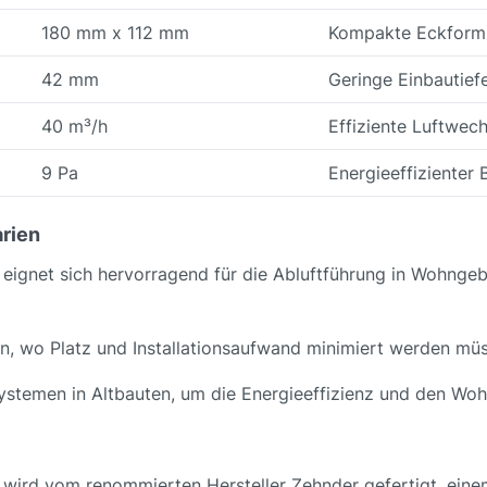
180 mm x 112 mm
Kompakte Eckform
42 mm
Geringe Einbautief
40 m³/h
Effiziente Luftwech
9 Pa
Energieeffizienter 
rien
eignet sich hervorragend für die Abluftführung in Wohng
rn, wo Platz und Installationsaufwand minimiert werden mü
ystemen in Altbauten, um die Energieeffizienz und den Woh
ird vom renommierten Hersteller Zehnder gefertigt, einem