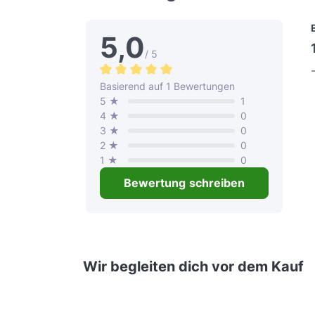
5,0
/ 5
Durchschnittliche Bewertung von 5 von 
Basierend auf 1 Bewertungen
5 ★
1
4 ★
0
3 ★
0
2 ★
0
1 ★
0
Bewertung schreiben
Wir begleiten dich vor dem Kauf