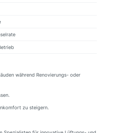
e
selrate
Betrieb
ebäuden während Renovierungs- oder
ssen.
nkomfort zu steigern.
 Spezialisten für innovative Lüftungs- und