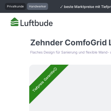
springen
Zur Hauptnavigation springen
Privatkunde
Handwerker
🗸 beste Marktpreise mit Tiefpr
Zehnder ComfoGrid L
Flaches Design für Sanierung und flexible Wand
Bildergalerie überspringen
Tiefpreis Garantie