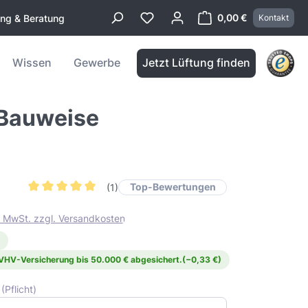
0,00 €
ung & Beratung
Kontakt
Warenkorb enthä
Wissen
Gewerbe
Jetzt Lüftung finden
 Bauweise
Top-Bewertungen
(1)
Durchschnittliche Bewertung von 5 von 5 Sternen
l. MwSt. zzgl. Versandkosten
 VHV-Versicherung bis 50.000 € abgesichert.
(−0,33 €)
)
(Pflicht)