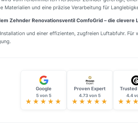
e Materialien und eine präzise Verarbeitung für Langlebigke
 dem Zehnder Renovationsventil ComfoGrid – die clevere 
nstallation und einer effizienten, zugfreien Luftabfuhr. Für
gung.
Google
Proven Expert
Trusted
5 von 5
4.73 von 5
4.4 v