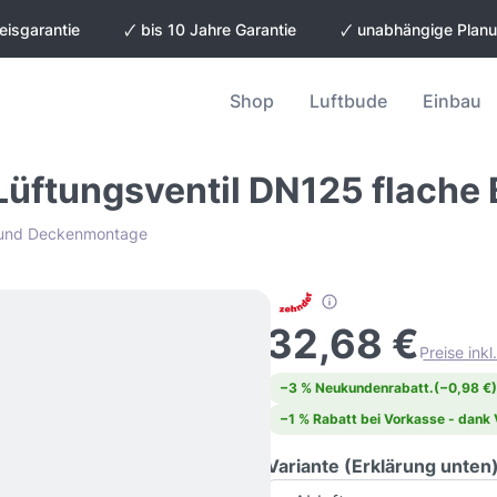
eisgarantie
🗸 bis 10 Jahre Garantie
🗸 unabhängige Plan
Shop
Luftbude
Einbau
üftungsventil DN125 flache
- und Deckenmontage
32,68 €
Preise ink
−3 % Neukundenrabatt.
(−0,98 €)
−1 % Rabatt bei Vorkasse - dank
Variante (Erklärung unten