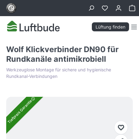
alt springen
Wa
Lüftung finden
Wolf Klickverbinder DN90 für
Rundkanäle antimikrobiell
Werkzeuglose Montage für sichere und hygienische
Rundkanal-Verbindungen
Bildergalerie überspringen
Tiefpreis Garantie