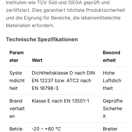
Instituten wie TÜV Süd und ISEGA geprüft und
zertifiziert. Dies garantiert höchste Produktsicherheit
und die Eignung für Bereiche, die lebensmittelechte
Materialien erfordern.
Technische Spezifikationen
Param
Besond
eter
Wert
erheit
Syste
Dichtheitsklasse D nach DIN
Hohe
mdicht
EN 12237 bzw. ATC2 nach
Luftdich
heit
EN 16798-3
theit
Brand
Klasse E nach EN 13501-1
Geprüfte
verhalt
Sicherhe
en
it
Betrie
-20 – +60 °C
Breiter