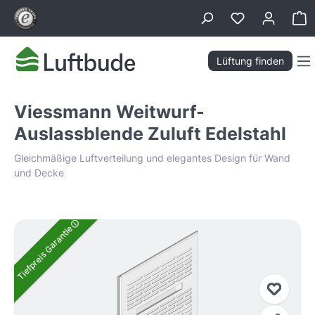
alt springen
Wa
Lüftung finden
Viessmann Weitwurf-
Auslassblende Zuluft Edelstahl
Gleichmäßige Luftverteilung und elegantes Design für Wand
und Decke
Bildergalerie überspringen
Tiefpreis Garantie