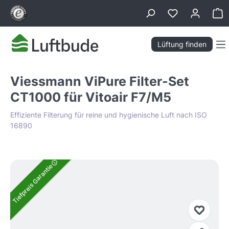
alt springen
Wa
Lüftung finden
Viessmann ViPure Filter-Set
CT1000 für Vitoair F7/M5
Effiziente Filterung für reine und hygienische Luft nach ISO
16890
Bildergalerie überspringen
Tiefpreis Garantie