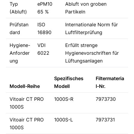
Typ
ePM10
Abluft von groben
(Abluft)
65 %
Partikeln
Prüfstan
ISO
Internationale Norm für
dard
16890
Luftfilterprüfung
Hygiene-
VDI
Erfüllt strenge
Anforder
6022
Hygienevorschriften für
ung
Lüftungsanlagen
Spezifisches
Filtermateria
Modell-Reihe
Modell
l-Nr.
Vitoair CT PRO
1000S-R
7973730
1000S
Vitoair CT PRO
1000S-L
7973731
1000S