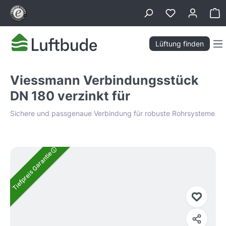
alt springen
Wa
Lüftung finden
Viessmann Verbindungsstück
DN 180 verzinkt für
Sichere und passgenaue Verbindung für robuste Rohrsysteme
Bildergalerie überspringen
Tiefpreis Garantie