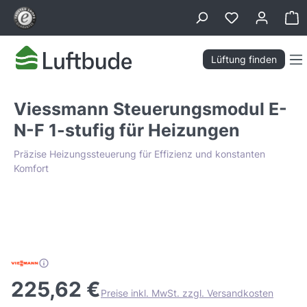
alt springen
Wa
Lüftung finden
Viessmann Steuerungsmodul E-
N-F 1-stufig für Heizungen
Präzise Heizungssteuerung für Effizienz und konstanten
Komfort
Bildergalerie überspringen
Tiefpreis Garantie
225,62 €
Preise inkl. MwSt. zzgl. Versandkosten