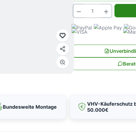
Produkt Anz
Unverbindl
Berat
VHV-Käuferschutz b
Bundesweite Montage
50.000€