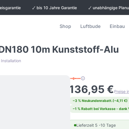
eisgarantie
🗸 bis 10 Jahre Garantie
🗸 unabhängige Plan
Shop
Luftbude
Einbau
 DN180 10m Kunststoff-Alu
Installation
136,95 €
Preise 
−3 % Neukundenrabatt.
(−4,11 €)
−1 % Rabatt bei Vorkasse - dank
Lieferzeit 5 -10 Tage