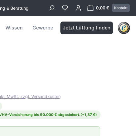
0,00 €
ung & Beratung
Kontakt
Warenkorb enthä
Wissen
Gewerbe
Jetzt Lüftung finden
inkl. MwSt. zzgl. Versandkosten
 VHV-Versicherung bis 50.000 € abgesichert.
(−1,37 €)