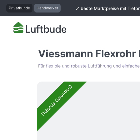
springen
Zur Hauptnavigation springen
Privatkunde
Handwerker
🗸 beste Marktpreise mit Tiefpr
Viessmann Flexrohr
Für flexible und robuste Luftführung und einfache 
Bildergalerie überspringen
Tiefpreis Garantie