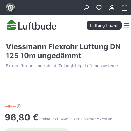
alt springen
Wa
Lüftung finden
Viessmann Flexrohr Lüftung DN
125 10m ungedämmt
Extrem flexibel und robust für langlebige Lüftungssysteme
Bildergalerie überspringen
Tiefpreis Garantie
96,80 €
Preise inkl. MwSt. zzgl. Versandkosten