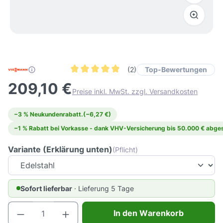
Top-Bewertungen
(2)
Durchschnittliche Bewertung von 5 von 5 Ster
209,10 €
Preise inkl. MwSt. zzgl. Versandkosten
−3 % Neukundenrabatt.
(−6,27 €)
−1 % Rabatt bei Vorkasse - dank VHV-Versicherung bis 50.000 € abges
Variante (Erklärung unten)
(Pflicht)
Sofort lieferbar
· Lieferung 5 Tage
Produkt Anzahl: Gib den gewünschten Wert e
In den Warenkorb