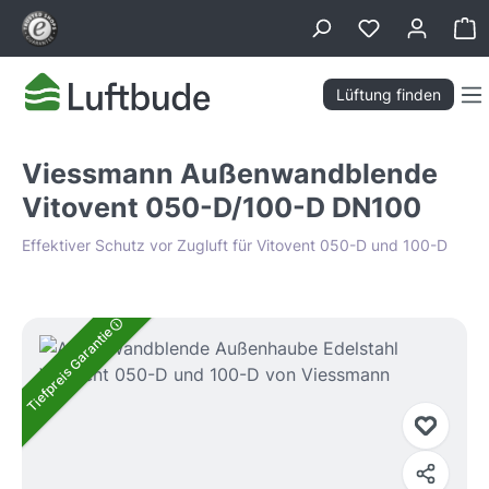
alt springen
Wa
Lüftung finden
Viessmann Außenwandblende
Vitovent 050-D/100-D DN100
Effektiver Schutz vor Zugluft für Vitovent 050-D und 100-D
Bildergalerie überspringen
Tiefpreis Garantie