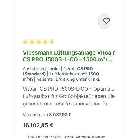
Durchschnittliche Bewertung von 4.8 von 5 Stern
Viessmann Lüftungsanlage Vitoair
CS PRO 1500S-L-CO – 1500 m³/h –
Zuluftstrom-Register – für
Ausführung:
Links
|
Gerät:
CS PRO
Großobjekte – energieeffizient –
(Standard)
|
Luftförderleistung:
1500
Z025616
m³/h
|
Variante (Erklärung unten):
inkl.
Zuluftstrom-Register (CO)
Vitoair CS PRO 1500S-L-CO - Optimale
Luftqualität für GroßobjekteErleben Sie
gesunde und frische Raumluft mit der
Vitoair CS PRO 1500S-L-CO für ein
Varianten ab
8.037,93 €
angenehmes Klima in Großobjekten.Die
Regulärer Preis:
16.102,85 €
Viessmann Vitoair CS PRO 1500S-L-CO
mit der Modellnummer Z025616 ist
Preise inkl. MwSt. zzgl. Versandkosten