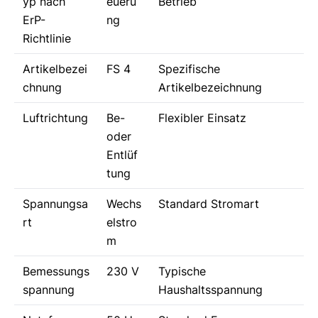
yp nach
eueru
Betrieb
ErP-
ng
Richtlinie
Artikelbezei
FS 4
Spezifische
chnung
Artikelbezeichnung
Luftrichtung
Be-
Flexibler Einsatz
oder
Entlüf
tung
Spannungsa
Wechs
Standard Stromart
rt
elstro
m
Bemessungs
230 V
Typische
spannung
Haushaltsspannung