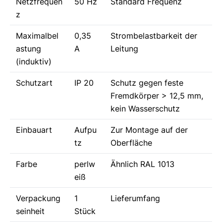
Netzfrequen
50 Hz
Standard Frequenz
z
Maximalbel
0,35
Strombelastbarkeit der
astung
A
Leitung
(induktiv)
Schutzart
IP 20
Schutz gegen feste
Fremdkörper > 12,5 mm,
kein Wasserschutz
Einbauart
Aufpu
Zur Montage auf der
tz
Oberfläche
Farbe
perlw
Ähnlich RAL 1013
eiß
Verpackung
1
Lieferumfang
seinheit
Stück