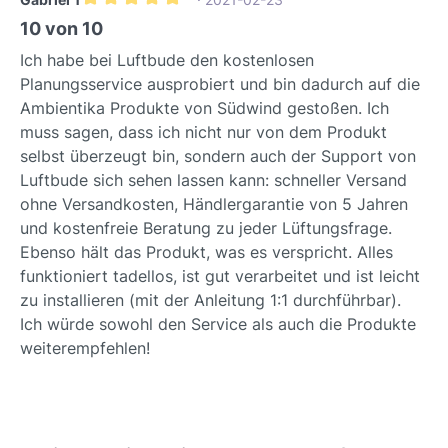
Qualität Der Schalldämpfer wird von
Durchschnittliche Bewertung von 5 von 5 Sternen
10 von 10
Südwind hergestellt, einem
Ich habe bei Luftbude den kostenlosen
Unternehmen, das für seine
Planungsservice ausprobiert und bin dadurch auf die
Qualitätsprodukte im Bereich
Ambientika Produkte von Südwind gestoßen. Ich
Lüftungstechnik bekannt ist. Die
muss sagen, dass ich nicht nur von dem Produkt
verwendeten Materialien und
selbst überzeugt bin, sondern auch der Support von
Zertifizierungen unterstreichen den
Luftbude sich sehen lassen kann: schneller Versand
hohen Qualitätsanspruch. Südwind -
ohne Versandkosten, Händlergarantie von 5 Jahren
Qualität für Ihr Zuhause Vertrauen Sie
und kostenfreie Beratung zu jeder Lüftungsfrage.
auf die bewährte Qualität von Südwind
Ebenso hält das Produkt, was es verspricht. Alles
für eine leisere und komfortablere
funktioniert tadellos, ist gut verarbeitet und ist leicht
Wohnraumlüftung.
zu installieren (mit der Anleitung 1:1 durchführbar).
Ich würde sowohl den Service als auch die Produkte
weiterempfehlen!