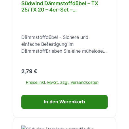
Südwind Dämmstoffdübel – TX
25/TX 20 – 4er-Set –
Direktmontage ohne Vorbohren –
für Dämmung – sicherer Halt –
SW10028
Dämmstoffdübel - Sichere und
einfache Befestigung im
DämmstoffErleben Sie eine mühelose
und extrem stabile Montage mit dem
Dämmstoffdübel – für zuverlässigen
Regulärer Preis:
2,79 €
Halt in jeder Dämmung.Der
Dämmstoffdübel ist die ideale Lösung
Preise inkl. MwSt. zzgl. Versandkosten
für die sichere Befestigung von
Anbauteilen in Dämmsystemen. Er
ermöglicht eine schnelle und
In den Warenkorb
zuverlässige Montage, ohne dass
zusätzliche Vorbohrungen im
Dämmmaterial nötig sind. Speziell
entwickelt für den Einsatz durch den