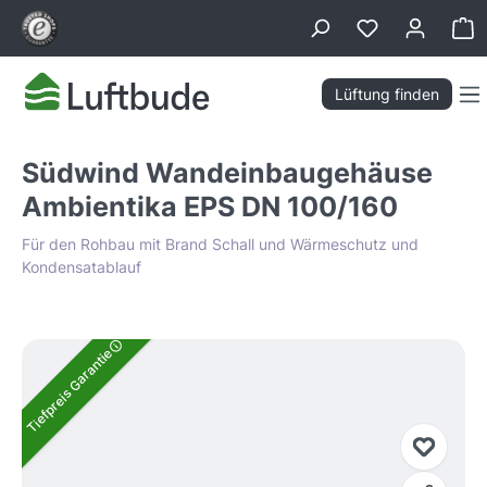
alt springen
Wa
Lüftung finden
Südwind Wandeinbaugehäuse
Ambientika EPS DN 100/160
Für den Rohbau mit Brand Schall und Wärmeschutz und
Kondensatablauf
Bildergalerie überspringen
Tiefpreis Garantie