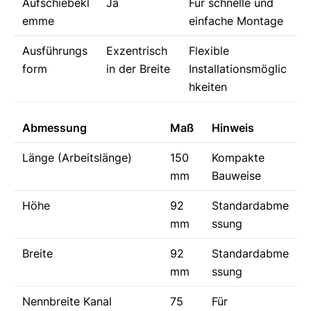
Aufschiebekl
Ja
Für schnelle und
emme
einfache Montage
Ausführungs
Exzentrisch
Flexible
form
in der Breite
Installationsmöglic
hkeiten
Abmessung
Maß
Hinweis
Länge (Arbeitslänge)
150
Kompakte
mm
Bauweise
Höhe
92
Standardabme
mm
ssung
Breite
92
Standardabme
mm
ssung
Nennbreite Kanal
75
Für