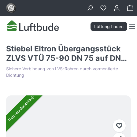
alt springen
Wa
Lüftung finden
Stiebel Eltron Übergangsstück
ZLVS VTÜ 75-90 DN 75 auf DN
90
Sichere Verbindung von LVS-Rohren durch vormontierte
Dichtung
Bildergalerie überspringen
Tiefpreis Garantie