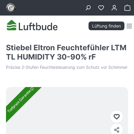
alt springen
Wa
Lüftung finden
Stiebel Eltron Feuchtefühler LTM
TL HUMIDITY 30-90% rF
Präzise 2-Stufen Feuchtesteuerung zum Schutz vor Schimmel
Bildergalerie überspringen
Tiefpreis Garantie