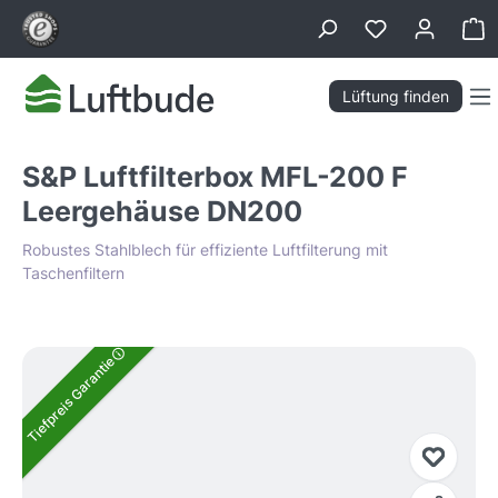
alt springen
Wa
Lüftung finden
S&P Luftfilterbox MFL-200 F
Leergehäuse DN200
Robustes Stahlblech für effiziente Luftfilterung mit
Taschenfiltern
Bildergalerie überspringen
Tiefpreis Garantie